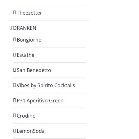
Theezetter
DRANKEN
Bongiorno
Estathé
San Benedetto
Vibes by Spirito Cocktails
P31 Aperitivo Green
Crodino
LemonSoda