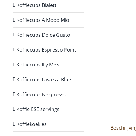
Koffiecups Bialetti
Koffiecups A Modo Mio
Koffiecups Dolce Gusto
Koffiecups Espresso Point
Koffiecups Illy MPS
Koffiecups Lavazza Blue
Koffiecups Nespresso
Koffie ESE servings
Koffiekoekjes
Beschrijvin