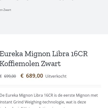
en Zwart
Eureka Mignon Libra 16CR
Koffiemolen Zwart
Oorspronkelijke
Huidige
€
689,00
€
699,00
Uitverkocht
prijs
prijs
was:
is:
€699,00.
€689,00.
De Eureka Mignon Libra 16CR is de eerste Mignon met
Instant Grind Weighing-technologie, wat is deze