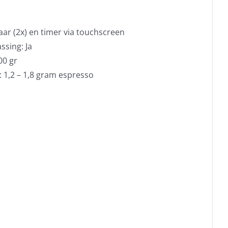
aar (2x) en timer via touchscreen
ssing: Ja
00 gr
: 1,2 – 1,8 gram espresso