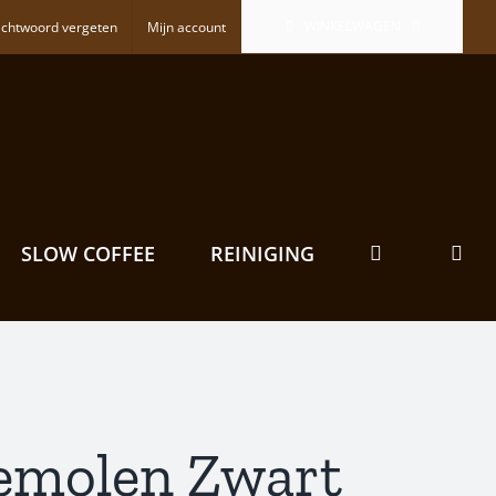
WINKELWAGEN
chtwoord vergeten
Mijn account
SLOW COFFEE
REINIGING
iemolen Zwart