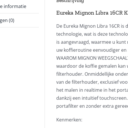
Beschrijving
e informatie
Eureka Mignon Libra 16CR K
gen (0)
De Eureka Mignon Libra 16CR is 
technologie, wat is deze technol
is aangevraagd, waarmee u kunt m
uw koffieroutine eenvoudiger en s
WAAROM MIGNON WEEGSCHAAL? Gee
waardoor de koffie gemalen kan wo
filterhouder. Onmiddellijke onde
van de filterhouder, exclusief vo
het malen in realtime in het por
dankzij een intuïtief touchscreen.
portafilter en zonder extra gere
Kenmerken: