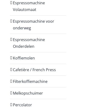
Espressomachine
Volautomaat
Espressomachine voor
onderweg
Espressomachine
Onderdelen
Koffiemolen
Cafetière / French Press
Filterkoffiemachine
Melkopschuimer
Percolator