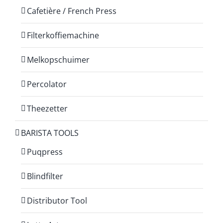
Cafetière / French Press
Filterkoffiemachine
Melkopschuimer
Percolator
Theezetter
BARISTA TOOLS
Puqpress
Blindfilter
Distributor Tool