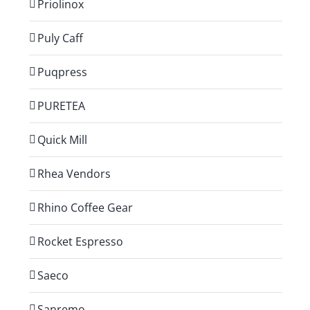
Priolinox
Puly Caff
Puqpress
PURETEA
Quick Mill
Rhea Vendors
Rhino Coffee Gear
Rocket Espresso
Saeco
Sanremo