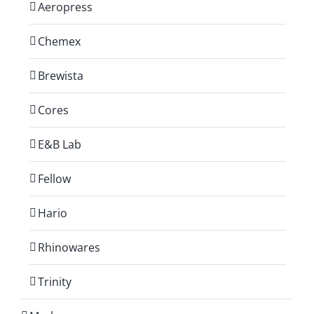
Aeropress
Chemex
Brewista
Cores
E&B Lab
Fellow
Hario
Rhinowares
Trinity