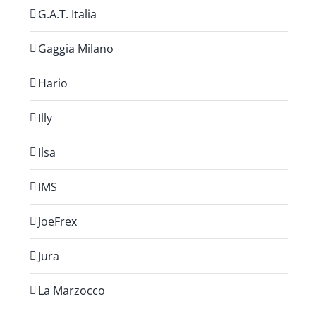
G.A.T. Italia
Gaggia Milano
Hario
Illy
Ilsa
IMS
JoeFrex
Jura
La Marzocco