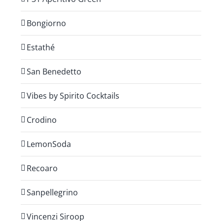
Bongiorno
Estathé
San Benedetto
Vibes by Spirito Cocktails
Crodino
LemonSoda
Recoaro
Sanpellegrino
Vincenzi Siroop