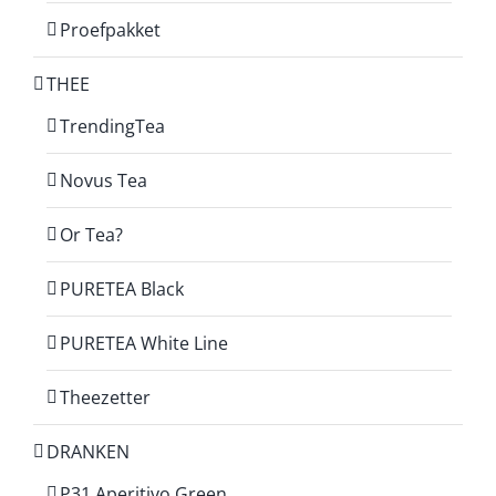
Proefpakket
THEE
TrendingTea
Novus Tea
Or Tea?
PURETEA Black
PURETEA White Line
Theezetter
DRANKEN
P31 Aperitivo Green