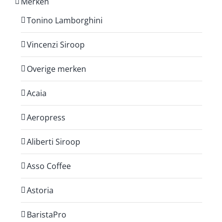
Merken
Tonino Lamborghini
Vincenzi Siroop
Overige merken
Acaia
Aeropress
Aliberti Siroop
Asso Coffee
Astoria
BaristaPro