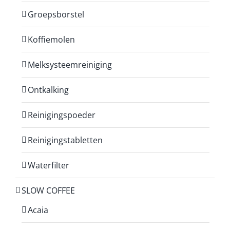
Groepsborstel
Koffiemolen
Melksysteemreiniging
Ontkalking
Reinigingspoeder
Reinigingstabletten
Waterfilter
SLOW COFFEE
Acaia