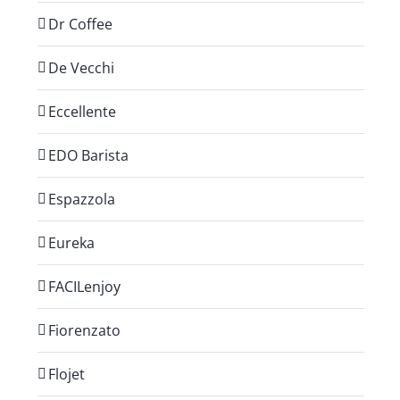
Dr Coffee
De Vecchi
Eccellente
EDO Barista
Espazzola
Eureka
FACILenjoy
Fiorenzato
Flojet