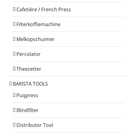
Cafetière / French Press
Filterkoffiemachine
Melkopschuimer
Percolator
Theezetter
BARISTA TOOLS
Puqpress
Blindfilter
Distributor Tool