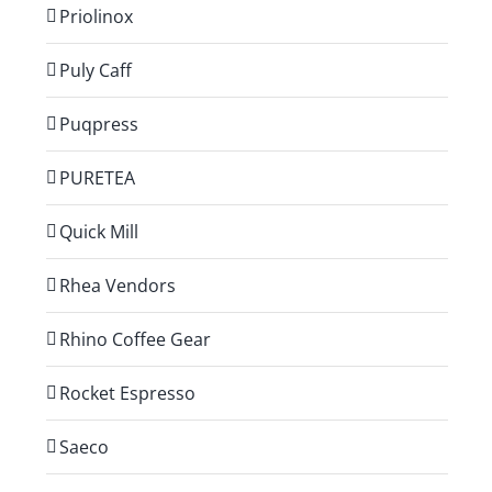
Priolinox
Puly Caff
Puqpress
PURETEA
Quick Mill
Rhea Vendors
Rhino Coffee Gear
Rocket Espresso
Saeco