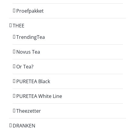
Proefpakket
THEE
TrendingTea
Novus Tea
Or Tea?
PURETEA Black
PURETEA White Line
Theezetter
DRANKEN