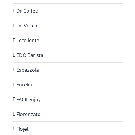
Dr Coffee
De Vecchi
Eccellente
EDO Barista
Espazzola
Eureka
FACILenjoy
Fiorenzato
Flojet