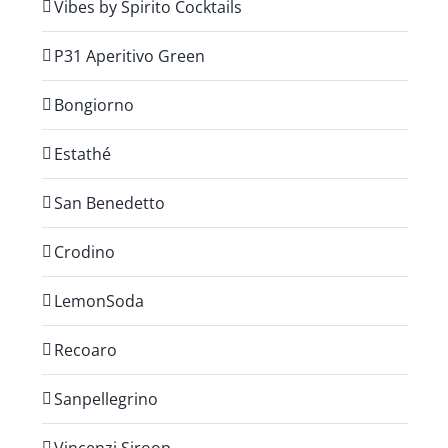
Vibes by Spirito Cocktails
P31 Aperitivo Green
Bongiorno
Estathé
San Benedetto
Crodino
LemonSoda
Recoaro
Sanpellegrino