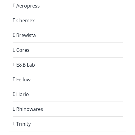
Aeropress
Chemex
Brewista
Cores
E&B Lab
Fellow
Hario
Rhinowares
Trinity