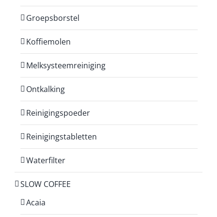
Groepsborstel
Koffiemolen
Melksysteemreiniging
Ontkalking
Reinigingspoeder
Reinigingstabletten
Waterfilter
SLOW COFFEE
Acaia