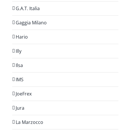
G.A.T. Italia
Gaggia Milano
Hario
Illy
Ilsa
IMS
JoeFrex
Jura
La Marzocco