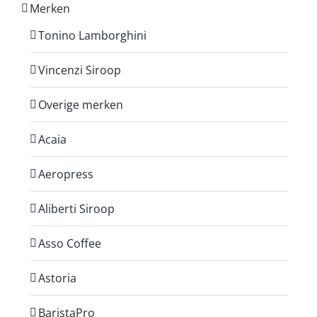
Merken
Tonino Lamborghini
Vincenzi Siroop
Overige merken
Acaia
Aeropress
Aliberti Siroop
Asso Coffee
Astoria
BaristaPro