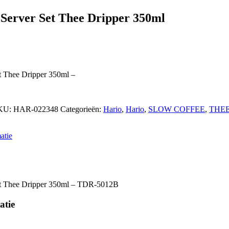
 Server Set Thee Dripper 350ml
t Thee Dripper 350ml –
KU:
HAR-022348
Categorieën:
Hario
,
Hario
,
SLOW COFFEE
,
THE
atie
et Thee Dripper 350ml – TDR-5012B
atie