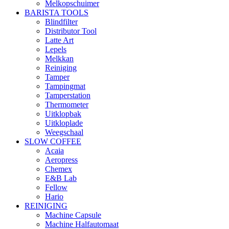
Melkopschuimer
BARISTA TOOLS
Blindfilter
Distributor Tool
Latte Art
Lepels
Melkkan
Reiniging
Tamper
Tampingmat
Tamperstation
Thermometer
Uitklopbak
Uitkloplade
Weegschaal
SLOW COFFEE
Acaia
Aeropress
Chemex
E&B Lab
Fellow
Hario
REINIGING
Machine Capsule
Machine Halfautomaat