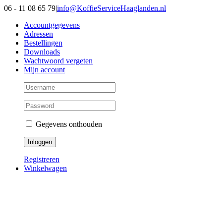
Ga
06 - 11 08 65 79
|
info@KoffieServiceHaaglanden.nl
naar
Accountgegevens
inhoud
Adressen
Bestellingen
Downloads
Wachtwoord vergeten
Mijn account
Gegevens onthouden
Registreren
Winkelwagen