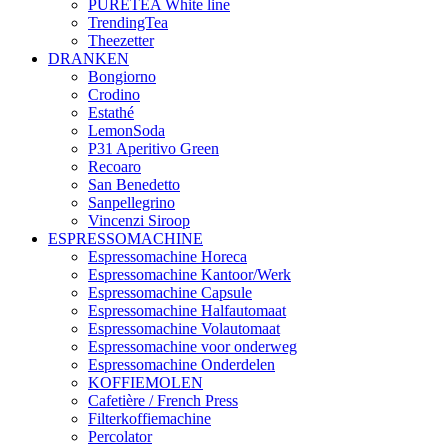
PURETEA White line
TrendingTea
Theezetter
DRANKEN
Bongiorno
Crodino
Estathé
LemonSoda
P31 Aperitivo Green
Recoaro
San Benedetto
Sanpellegrino
Vincenzi Siroop
ESPRESSOMACHINE
Espressomachine Horeca
Espressomachine Kantoor/Werk
Espressomachine Capsule
Espressomachine Halfautomaat
Espressomachine Volautomaat
Espressomachine voor onderweg
Espressomachine Onderdelen
KOFFIEMOLEN
Cafetière / French Press
Filterkoffiemachine
Percolator