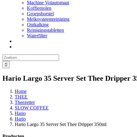
Machine Volautomaat
Koffiemolen
Groepsborstel
Melksysteemreiniging
Ontkalking
Reinigingstabletten
Waterfilter
Zoeken
naar:
Hario Largo 35 Server Set Thee Dripper 
Home
THEE
Theezetter
SLOW COFFEE
Hario
Hario
Hario Largo 35 Server Set Thee Dripper 350ml
Producten