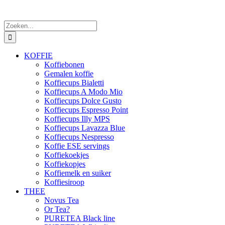
Zoeken
naar:
KOFFIE
Koffiebonen
Gemalen koffie
Koffiecups Bialetti
Koffiecups A Modo Mio
Koffiecups Dolce Gusto
Koffiecups Espresso Point
Koffiecups Illy MPS
Koffiecups Lavazza Blue
Koffiecups Nespresso
Koffie ESE servings
Koffiekoekjes
Koffiekopjes
Koffiemelk en suiker
Koffiesiroop
THEE
Novus Tea
Or Tea?
PURETEA Black line