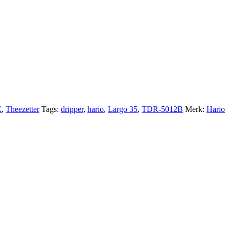
E
,
Theezetter
Tags:
dripper
,
hario
,
Largo 35
,
TDR-5012B
Merk:
Hario