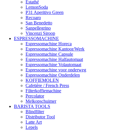
Estathé
LemonSoda
P31 Aperitivo Green
Recoaro
San Benedetto
Sanpellegrino
Vincenzi Siroop
ESPRESSOMACHINE
Espressomachine Horeca
Espressomachine Kantoor/Werk
Espressomachine Capsule
Espressomachine Halfautomaat
Espressomachine Volautomaat
Espressomachine voor onderweg
Espressomachine Onderdelen
KOFFIEMOLEN
Cafetière / French Press
Filterkoffiemachine
Percolator
Melkopschuimer
BARISTA TOOLS
Blindfilter
Distributor Tool
Latte Art
Lepels