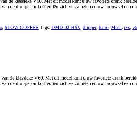
van de klassieke V60. Met dit model kunt u uw favoriete drank bereide
nt van de druppelaar koffieoliën zich verzamelen en uw brouwsel een d
o
,
SLOW COFFEE
Tags:
DMD-02-HSV
,
dripper
,
hario
,
Mesh
,
rvs
,
v
 van de klassieke V60. Met dit model kunt u uw favoriete drank bereid
nt van de druppelaar koffieoliën zich verzamelen en uw brouwsel een d