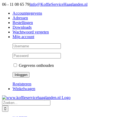
Ga
06 - 11 08 65 79
|
info@KoffieServiceHaaglanden.nl
naar
Accountgegevens
inhoud
Adressen
Bestellingen
Downloads
Wachtwoord vergeten
Mijn account
Gegevens onthouden
Registreren
Winkelwagen
Zoeken
naar: