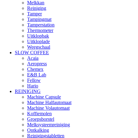
Melkkan
Reiniging
Tamper
Tampingmat
Tamperstation
Thermometer
Uitklopbak
Uitkloplade
Weegschaal
SLOW COFFEE
Acaia
Aeropress
Chemex
E&B Lab
Fellow
Hario
REINIGING
Machine Capsule
Machine Halfautomaat
Machine Volautomaat
Koffiemolen
Groepsborstel
Melksysteemreiniging
Ontkalking
Reinigingstabletten