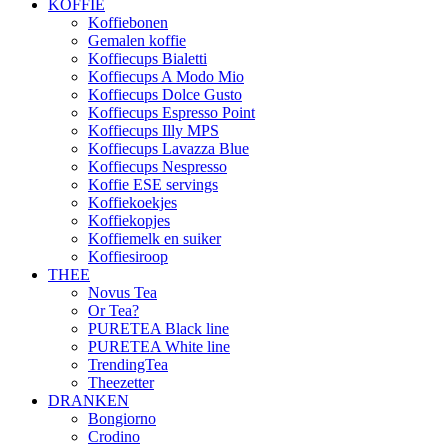
KOFFIE
Koffiebonen
Gemalen koffie
Koffiecups Bialetti
Koffiecups A Modo Mio
Koffiecups Dolce Gusto
Koffiecups Espresso Point
Koffiecups Illy MPS
Koffiecups Lavazza Blue
Koffiecups Nespresso
Koffie ESE servings
Koffiekoekjes
Koffiekopjes
Koffiemelk en suiker
Koffiesiroop
THEE
Novus Tea
Or Tea?
PURETEA Black line
PURETEA White line
TrendingTea
Theezetter
DRANKEN
Bongiorno
Crodino