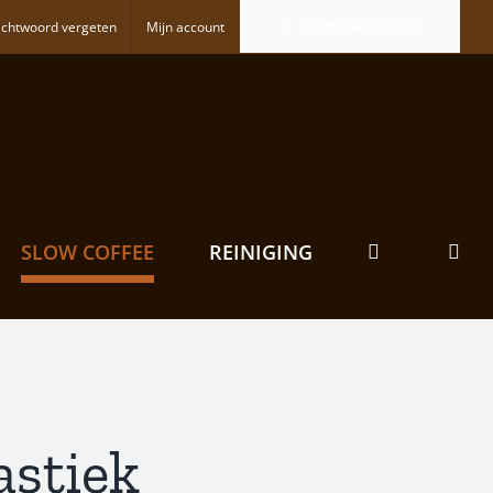
WINKELWAGEN
chtwoord vergeten
Mijn account
SLOW COFFEE
REINIGING
astiek