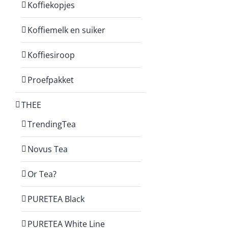
Koffiekopjes
Koffiemelk en suiker
Koffiesiroop
Proefpakket
THEE
TrendingTea
Novus Tea
Or Tea?
PURETEA Black
PURETEA White Line