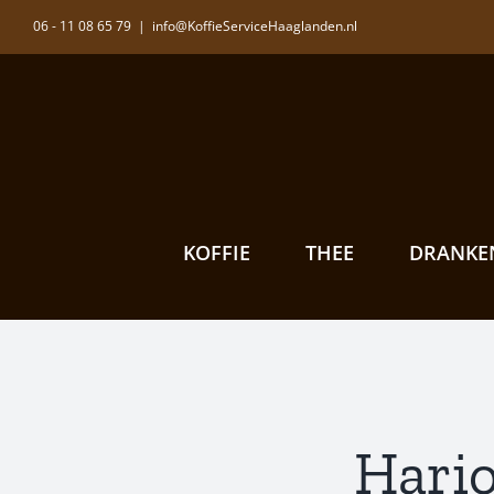
Ga
06 - 11 08 65 79
|
info@KoffieServiceHaaglanden.nl
naar
inhoud
KOFFIE
THEE
DRANKE
Hario