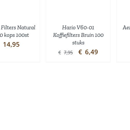
Filters Natural
Hario V60-01
Aer
0 kops 100st
Koffiefilters Bruin 100
stuks
14,95
Oorspronkelijke
Huidige
€
6,49
€
7,95
prijs
prijs
was:
is:
€7,95.
€6,49.