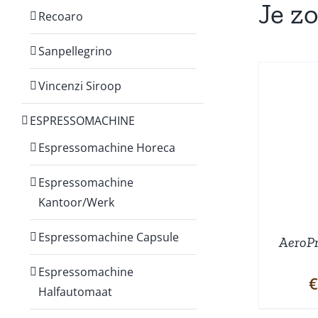
Je z
Recoaro
Sanpellegrino
Vincenzi Siroop
ESPRESSOMACHINE
TOEVOEGEN AAN
WINKELWAGEN
/
Espressomachine Horeca
DETAILS
Espressomachine
Kantoor/Werk
Espressomachine Capsule
AeroPr
Espressomachine
€
Halfautomaat