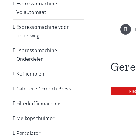
Espressomachine
Volautomaat
Espressomachine voor
onderweg
Espressomachine
Onderdelen
Gere
Koffiemolen
Cafetière / French Press
Nie
Filterkoffiemachine
Melkopschuimer
DETAILS
W
Percolator