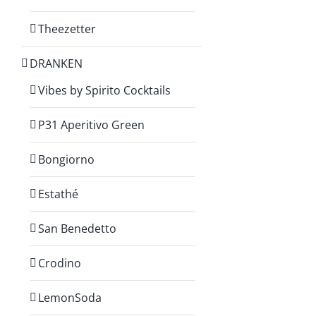
Theezetter
DRANKEN
Vibes by Spirito Cocktails
P31 Aperitivo Green
Bongiorno
Estathé
San Benedetto
Crodino
LemonSoda