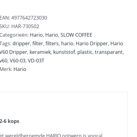
EAN:
4977642723030
SKU:
HAR-730502
Categorieën:
Hario
,
Hario
,
SLOW COFFEE
Tags:
dripper
,
filter
,
filters
,
hario
,
Hario Dripper
,
Hario
V60 Dripper
,
keramiek
,
kunststof
,
plastic
,
transparant
,
v60
,
V60-03
,
VD-03T
Merk:
Hario
2-6 kops
. Het wereldberoemde HARIO ontwerp is vooral