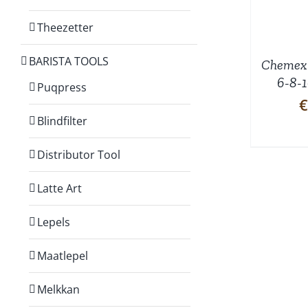
Theezetter
BARISTA TOOLS
Chemex 
6-8-1
Puqpress
€
Blindfilter
Distributor Tool
Latte Art
Lepels
Maatlepel
Melkkan