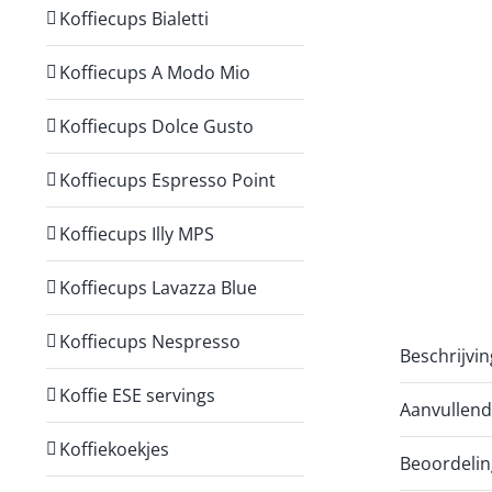
Koffiecups Bialetti
Koffiecups A Modo Mio
Koffiecups Dolce Gusto
Koffiecups Espresso Point
Koffiecups Illy MPS
Koffiecups Lavazza Blue
Koffiecups Nespresso
Beschrijvin
Koffie ESE servings
Aanvullend
Koffiekoekjes
Beoordelin