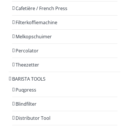
Cafetière / French Press
Filterkoffiemachine
Melkopschuimer
Percolator
Theezetter
BARISTA TOOLS
Puqpress
Blindfilter
Distributor Tool