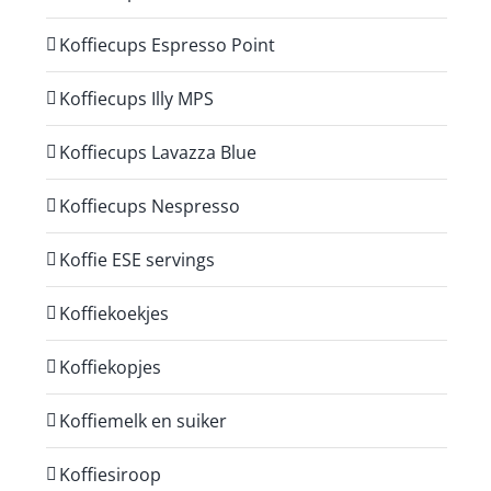
Koffiecups Espresso Point
Koffiecups Illy MPS
Koffiecups Lavazza Blue
Koffiecups Nespresso
Koffie ESE servings
Koffiekoekjes
Koffiekopjes
Koffiemelk en suiker
Koffiesiroop