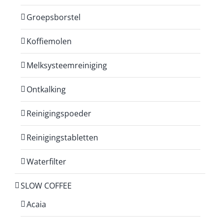
Groepsborstel
Koffiemolen
Melksysteemreiniging
Ontkalking
Reinigingspoeder
Reinigingstabletten
Waterfilter
SLOW COFFEE
Acaia