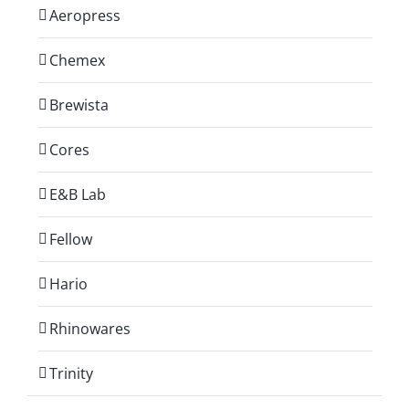
Aeropress
Chemex
Brewista
Cores
E&B Lab
Fellow
Hario
Rhinowares
Trinity