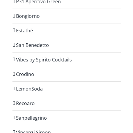
P31 Aperitivo Green
Bongiorno
Estathé
San Benedetto
Vibes by Spirito Cocktails
Crodino
LemonSoda
Recoaro
Sanpellegrino
Vincenzi Siroop