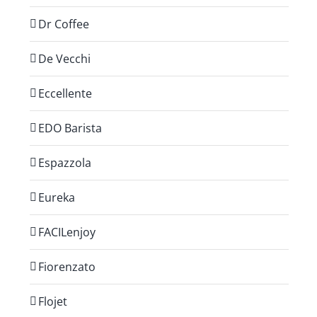
Dr Coffee
De Vecchi
Eccellente
EDO Barista
Espazzola
Eureka
FACILenjoy
Fiorenzato
Flojet