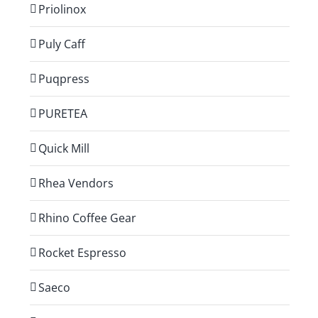
Priolinox
Puly Caff
Puqpress
PURETEA
Quick Mill
Rhea Vendors
Rhino Coffee Gear
Rocket Espresso
Saeco