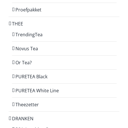
Proefpakket
THEE
TrendingTea
Novus Tea
Or Tea?
PURETEA Black
PURETEA White Line
Theezetter
DRANKEN