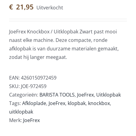
€
21,95
Uitverkocht
JoeFrex Knockbox / Uitklopbak Zwart past mooi
naast elke machine. Deze compacte, ronde
afklopbak is van duurzame materialen gemaakt,
zodat hij langer meegaat.
EAN:
4260150972459
SKU:
JOE-972459
Categorieën:
BARISTA TOOLS
,
JoeFrex
,
Uitklopbak
Tags:
Afkloplade
,
JoeFrex
,
klopbak
,
knockbox
,
uitklopbak
Merk:
JoeFrex