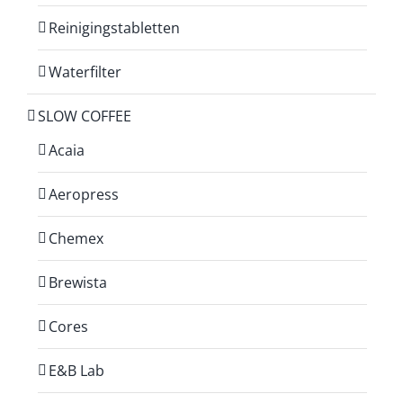
Reinigingstabletten
Waterfilter
SLOW COFFEE
Acaia
Aeropress
Chemex
Brewista
Cores
E&B Lab