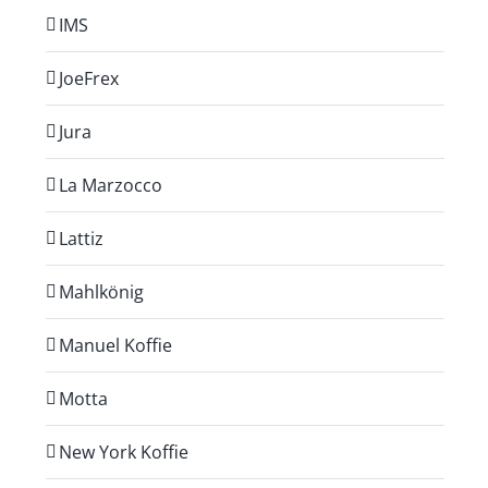
IMS
JoeFrex
Jura
La Marzocco
Lattiz
Mahlkönig
Manuel Koffie
Motta
New York Koffie