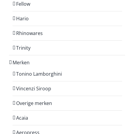
Fellow
Hario
Rhinowares
Trinity
Merken
Tonino Lamborghini
Vincenzi Siroop
Overige merken
Acaia
Aeropress