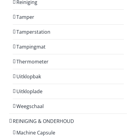
Reiniging
Tamper
Tamperstation
Tampingmat
Thermometer
Uitklopbak
Uitkloplade
Weegschaal
REINIGING & ONDERHOUD
Machine Capsule