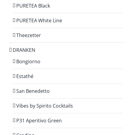
PURETEA Black
PURETEA White Line
Theezetter
DRANKEN
Bongiorno
Estathé
San Benedetto
Vibes by Spirito Cocktails
P31 Aperitivo Green