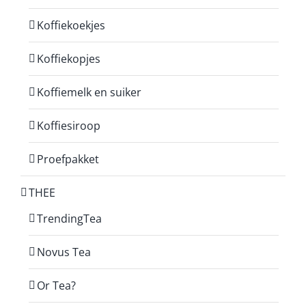
Koffiekoekjes
Koffiekopjes
Koffiemelk en suiker
Koffiesiroop
Proefpakket
THEE
TrendingTea
Novus Tea
Or Tea?