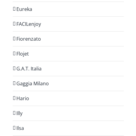
Eureka
FACILenjoy
Fiorenzato
Flojet
G.A.T. Italia
Gaggia Milano
Hario
Illy
Ilsa