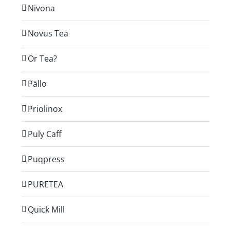
Nivona
Novus Tea
Or Tea?
Pällo
Priolinox
Puly Caff
Puqpress
PURETEA
Quick Mill