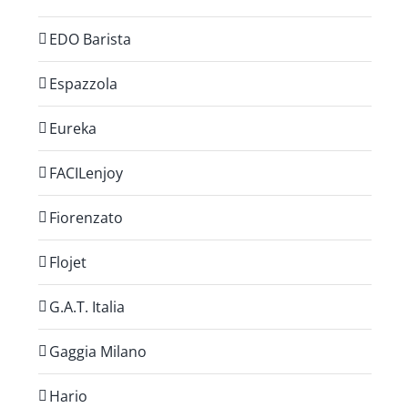
EDO Barista
Espazzola
Eureka
FACILenjoy
Fiorenzato
Flojet
G.A.T. Italia
Gaggia Milano
Hario