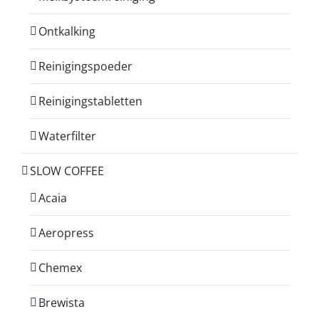
Ontkalking
Reinigingspoeder
Reinigingstabletten
Waterfilter
SLOW COFFEE
Acaia
Aeropress
Chemex
Brewista