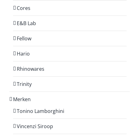
Cores
E&B Lab
Fellow
Hario
Rhinowares
Trinity
Merken
Tonino Lamborghini
Vincenzi Siroop