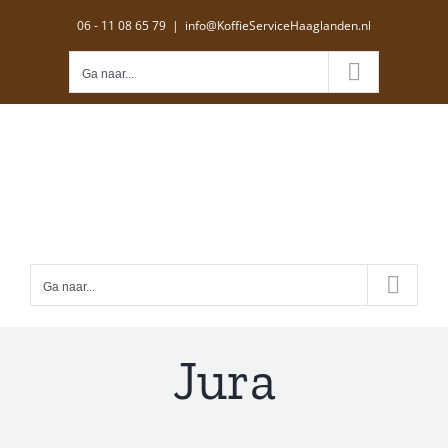
Ga
06 - 11 08 65 79
|
info@KoffieServiceHaaglanden.nl
naar
inhoud
Ga naar...
Ga naar...
Jura