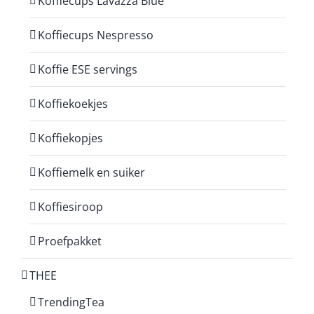
Koffiecups Lavazza Blue
Koffiecups Nespresso
Koffie ESE servings
Koffiekoekjes
Koffiekopjes
Koffiemelk en suiker
Koffiesiroop
Proefpakket
THEE
TrendingTea