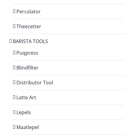
Percolator
Theezetter
BARISTA TOOLS
Puqpress
Blindfilter
Distributor Tool
Latte Art
Lepels
Maatlepel