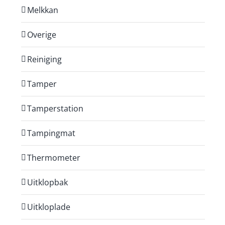
Melkkan
Overige
Reiniging
Tamper
Tamperstation
Tampingmat
Thermometer
Uitklopbak
Uitkloplade