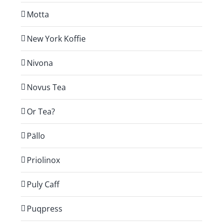
Motta
New York Koffie
Nivona
Novus Tea
Or Tea?
Pällo
Priolinox
Puly Caff
Puqpress