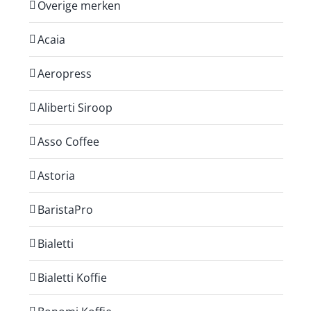
Overige merken
Acaia
Aeropress
Aliberti Siroop
Asso Coffee
Astoria
BaristaPro
Bialetti
Bialetti Koffie