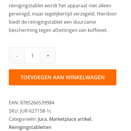
reinigingstablet wordt het apparaat niet alleen
gereinigd, maar tegelijkertijd verzegeld. Hierdoor
biedt de reinigingstablet een duurzame
bescherming tegen afzettingen van koffievet.
Jura
Reinigingstabletten
-
TOEVOEGEN AAN WINKELWAGEN
6
stuks
aantal
EAN:
8785266539984
SKU:
JUR-627158-1c
Categorieën:
Jura
,
Marketplace artikel
,
Reinigingstabletten