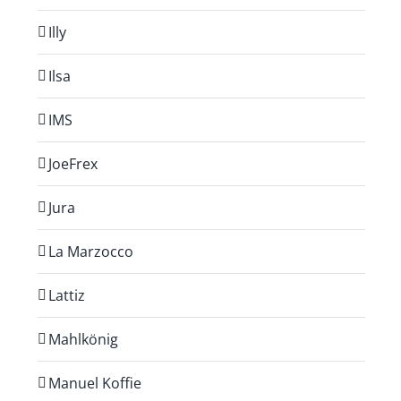
Illy
Ilsa
IMS
JoeFrex
Jura
La Marzocco
Lattiz
Mahlkönig
Manuel Koffie