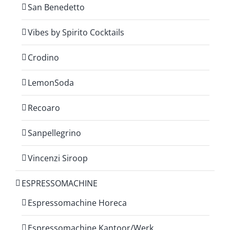
San Benedetto
Vibes by Spirito Cocktails
Crodino
LemonSoda
Recoaro
Sanpellegrino
Vincenzi Siroop
ESPRESSOMACHINE
Espressomachine Horeca
Espressomachine Kantoor/Werk