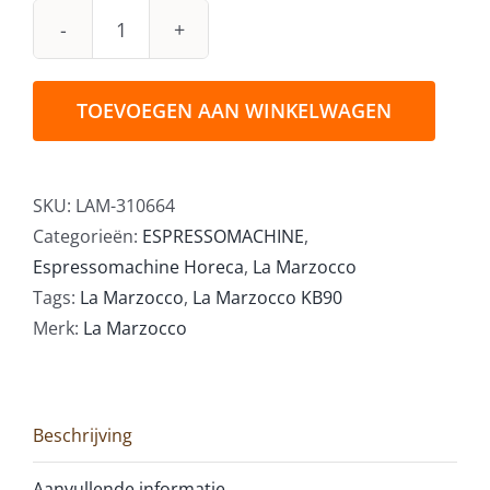
La
Marzocco
KB90
TOEVOEGEN AAN WINKELWAGEN
3
groeps
aantal
SKU:
LAM-310664
Categorieën:
ESPRESSOMACHINE
,
Espressomachine Horeca
,
La Marzocco
Tags:
La Marzocco
,
La Marzocco KB90
Merk:
La Marzocco
Beschrijving
Aanvullende informatie