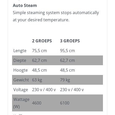
Auto Steam
Simple steaming system stops automatically
at your desired temperature.
2 GROEPS
3 GROEPS
Lengte
75,5 cm
95,5 cm
Diepte
62,7 cm
62,7 cm
Hoogte
48,5 cm
48,5 cm
Gewicht
63 kg
79 kg
Voltage
230 v / 400 v
230 v / 400 v
Wattage
4600
6100
(W)