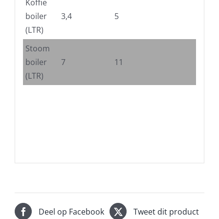
Koffie
boiler
3,4
5
(LTR)
Stoom
boiler
7
11
(LTR)
Deel op Facebook
Tweet dit product