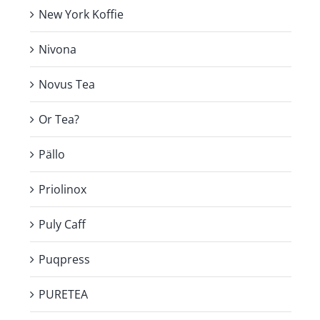
New York Koffie
Nivona
Novus Tea
Or Tea?
Pällo
Priolinox
Puly Caff
Puqpress
PURETEA