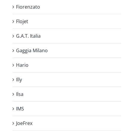
Fiorenzato
Flojet
G.A.T. Italia
Gaggia Milano
Hario
Illy
Ilsa
IMS
JoeFrex