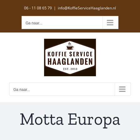
Ga
06 - 11 08 65 79
|
info@KoffieServiceHaaglanden.nl
naar
inhoud
Ga naar...
Ga naar...
Motta Europa