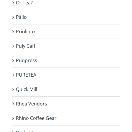
Or Tea?
Pällo
Priolinox
Puly Caff
Puqpress
PURETEA
Quick Mill
Rhea Vendors
Rhino Coffee Gear