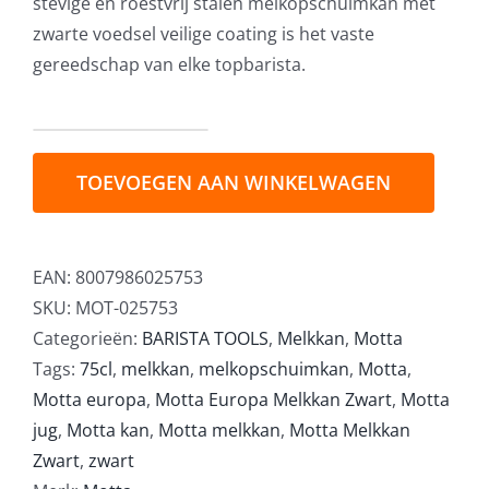
stevige en roestvrij stalen melkopschuimkan met
zwarte voedsel veilige coating is het vaste
gereedschap van elke topbarista.
Motta
Europa
TOEVOEGEN AAN WINKELWAGEN
Melkkan
Zwart
75cl
EAN:
8007986025753
aantal
SKU:
MOT-025753
Categorieën:
BARISTA TOOLS
,
Melkkan
,
Motta
Tags:
75cl
,
melkkan
,
melkopschuimkan
,
Motta
,
Motta europa
,
Motta Europa Melkkan Zwart
,
Motta
jug
,
Motta kan
,
Motta melkkan
,
Motta Melkkan
Zwart
,
zwart