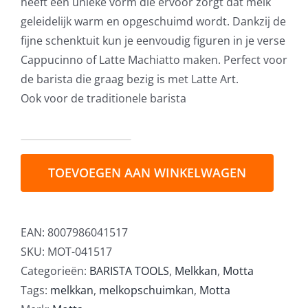
heeft een unieke vorm die ervoor zorgt dat melk
geleidelijk warm en opgeschuimd wordt. Dankzij de
fijne schenktuit kun je eenvoudig figuren in je verse
Cappucinno of Latte Machiatto maken. Perfect voor
de barista die graag bezig is met Latte Art.
Ook voor de traditionele barista
Motta
Tulip
TOEVOEGEN AAN WINKELWAGEN
Melkkan
Blauw
50cl
EAN:
8007986041517
aantal
SKU:
MOT-041517
Categorieën:
BARISTA TOOLS
,
Melkkan
,
Motta
Tags:
melkkan
,
melkopschuimkan
,
Motta