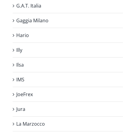
G.A.T. Italia
Gaggia Milano
Hario
Illy
Ilsa
IMS
JoeFrex
Jura
La Marzocco