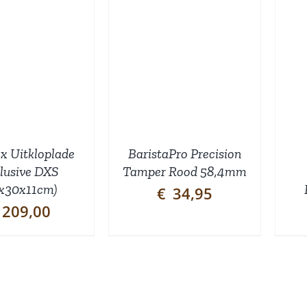
TOEVOEGEN AAN
INKELWAGEN
/
DETAILS
DETAILS
x Uitkloplade
BaristaPro Precision
lusive DXS
Tamper Rood 58,4mm
x30x11cm)
€
34,95
209,00