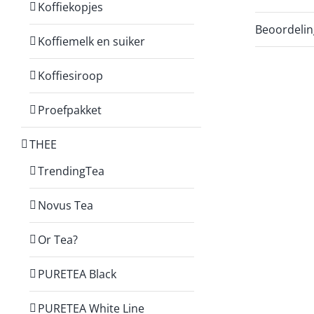
Koffiekopjes
Beoordelin
Koffiemelk en suiker
Koffiesiroop
Proefpakket
THEE
TrendingTea
Novus Tea
Or Tea?
PURETEA Black
PURETEA White Line