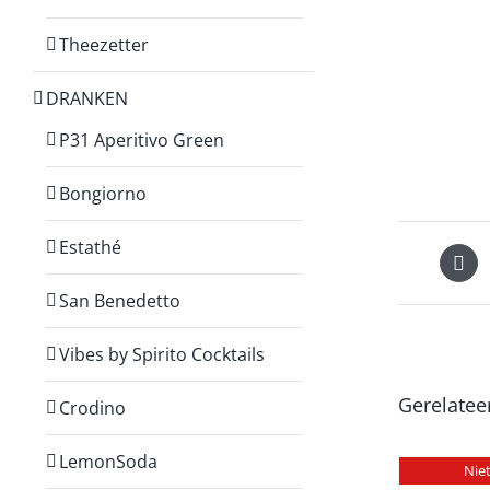
Theezetter
DRANKEN
P31 Aperitivo Green
Bongiorno
Estathé
San Benedetto
Vibes by Spirito Cocktails
Gerelatee
Crodino
LemonSoda
Nie