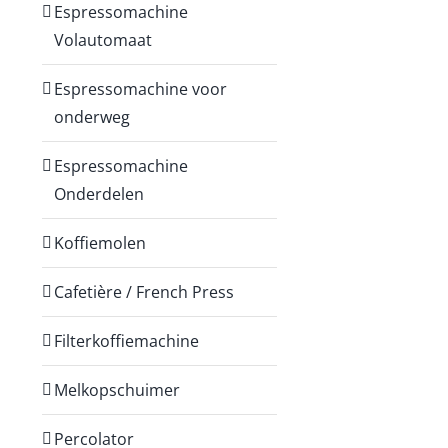
Espressomachine
Volautomaat
Espressomachine voor
onderweg
Espressomachine
Onderdelen
Koffiemolen
Cafetière / French Press
Filterkoffiemachine
Melkopschuimer
Percolator