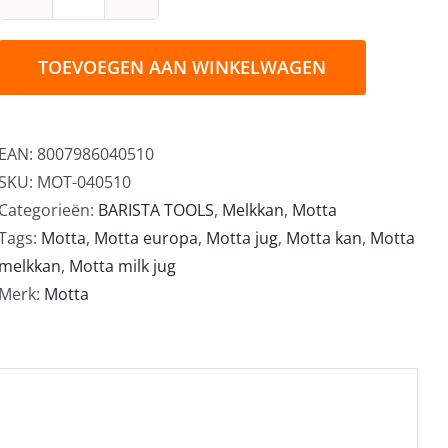
Motta
Tulip
Melkkan
TOEVOEGEN AAN WINKELWAGEN
RVS
50cl
aantal
EAN:
8007986040510
SKU:
MOT-040510
Categorieën:
BARISTA TOOLS
,
Melkkan
,
Motta
Tags:
Motta
,
Motta europa
,
Motta jug
,
Motta kan
,
Motta
melkkan
,
Motta milk jug
Merk:
Motta