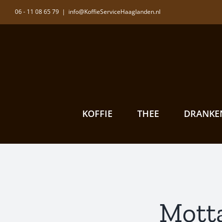
Ga
06 - 11 08 65 79
|
info@KoffieServiceHaaglanden.nl
naar
inhoud
KOFFIE
THEE
DRANKE
Motta