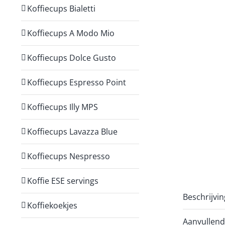
Koffiecups Bialetti
Koffiecups A Modo Mio
Koffiecups Dolce Gusto
Koffiecups Espresso Point
Koffiecups Illy MPS
Koffiecups Lavazza Blue
Koffiecups Nespresso
Koffie ESE servings
Beschrijvin
Koffiekoekjes
Aanvullend