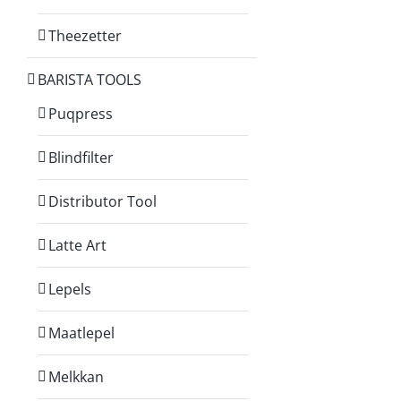
Theezetter
BARISTA TOOLS
Puqpress
Blindfilter
Distributor Tool
Latte Art
Lepels
Maatlepel
Melkkan