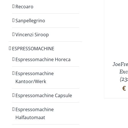
Recoaro
Sanpellegrino
DETAILS
W
Vincenzi Siroop
ESPRESSOMACHINE
Espressomachine Horeca
JoeFre
Exc
Espressomachine
(23
Kantoor/Werk
€
Espressomachine Capsule
Espressomachine
Halfautomaat