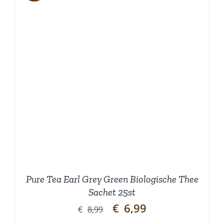
Pure Tea Earl Grey Green Biologische Thee
Sachet 25st
Oorspronkelijke
Huidige
€
6,99
€
8,99
prijs
prijs