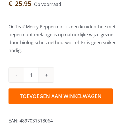
€
25,95
Op voorraad
Or Tea? Merry Peppermint is een kruidenthee met
pepermunt melange is op natuurlijke wijze gezoet
door biologische zoethoutwortel. Er is geen suiker
nodig.
Or
Tea?
Merry
TOEVOEGEN AAN WINKELWAGEN
Peppermint
Sachet
50
EAN:
4897031518064
stuks