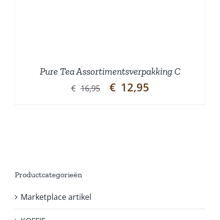
Pure Tea Assortimentsverpakking C
Oorspronkelijke
Huidige
€
12,95
€
16,95
prijs
prijs
was:
is:
€16,95.
€12,95.
Productcategorieën
Marketplace artikel