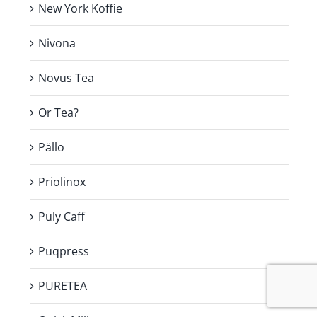
New York Koffie
Nivona
Novus Tea
Or Tea?
Pällo
Priolinox
Puly Caff
Puqpress
PURETEA