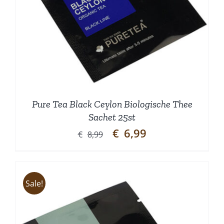
Pure Tea Black Ceylon Biologische Thee
Sachet 25st
Oorspronkelijke
Huidige
€
6,99
€
8,99
prijs
prijs
was:
is:
€8,99.
€6,99.
Sale!