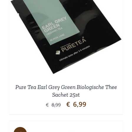
Pure Tea Earl Grey Green Biologische Thee
Sachet 25st
Oorspronkelijke
Huidige
€
6,99
€
8,99
prijs
prijs
was:
is:
€8,99.
€6,99.