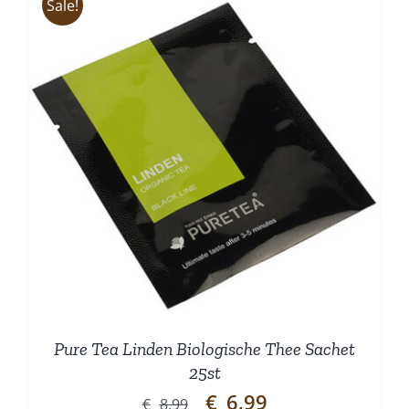
Sale!
Pure Tea Linden Biologische Thee Sachet
25st
Oorspronkelijke
Huidige
€
6,99
€
8,99