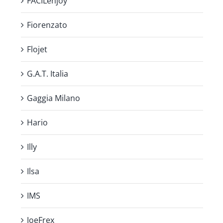
FACILenjoy
Fiorenzato
Flojet
G.A.T. Italia
Gaggia Milano
Hario
Illy
Ilsa
IMS
JoeFrex