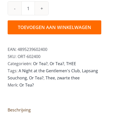
Or
Tea?
Towering
TOEVOEGEN AAN WINKELWAGEN
Kung
Fu
65gr
EAN:
4895239602400
in
SKU:
ORT-602400
Theeblik
Categorieën:
Or Tea?
,
Or Tea?
,
THEE
aantal
Tags:
A Night at the Gentlemen's Club
,
Lapsang
Souchong
,
Or Tea?
,
Thee
,
zwarte thee
Merk:
Or Tea?
Beschrijving