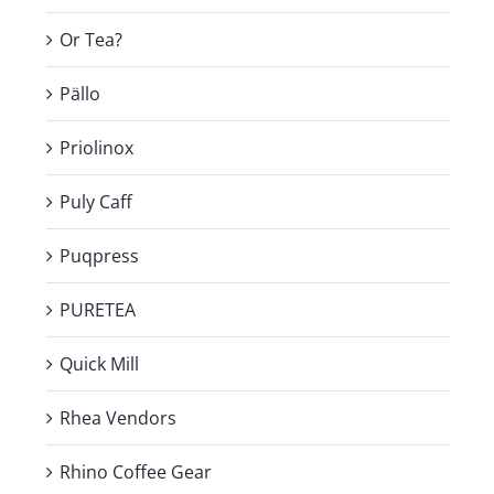
Or Tea?
Pällo
Priolinox
Puly Caff
Puqpress
PURETEA
Quick Mill
Rhea Vendors
Rhino Coffee Gear