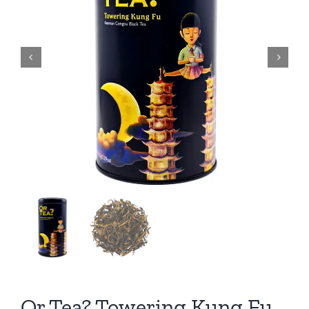
Or Tea? Towering Kung Fu