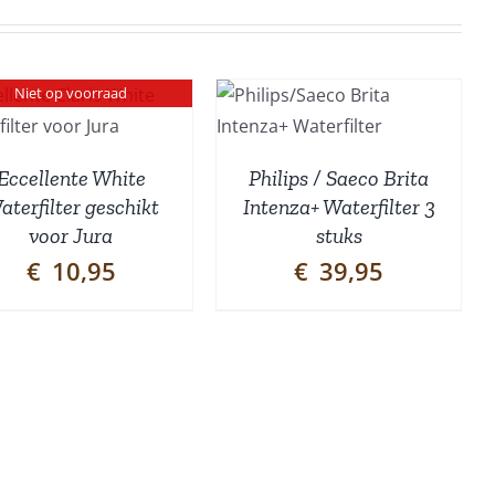
TOEVOEGEN AAN
Niet op voorraad
WINKELWAGEN
/
DETAILS
Eccellente White
Philips / Saeco Brita
aterfilter geschikt
Intenza+ Waterfilter 3
voor Jura
stuks
€
10,95
€
39,95