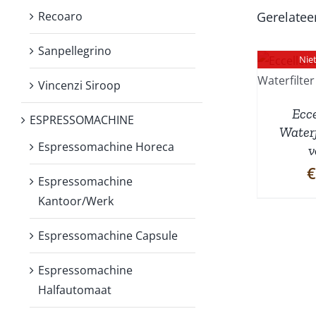
Recoaro
Gerelatee
Sanpellegrino
Nie
DETAILS
Vincenzi Siroop
Ecce
ESPRESSOMACHINE
Waterf
Espressomachine Horeca
v
€
Espressomachine
Kantoor/Werk
Espressomachine Capsule
Espressomachine
Halfautomaat