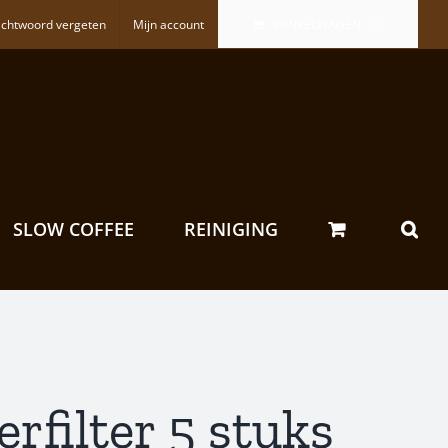
chtwoord vergeten
Mijn account
WINKELWAGEN
SLOW COFFEE
REINIGING
rfilter 5 stuks