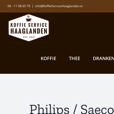
Ga
06 - 11 08 65 79
|
info@KoffieServiceHaaglanden.nl
naar
inhoud
KOFFIE
THEE
DRANKE
Philips / Saec