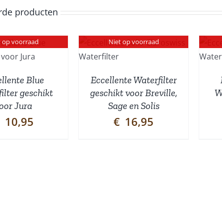
rde producten
t op voorraad
Niet op voorraad
DETAILS
DETAILS
llente Blue
Eccellente Waterfilter
ilter geschikt
geschikt voor Breville,
W
oor Jura
Sage en Solis
10,95
€
16,95