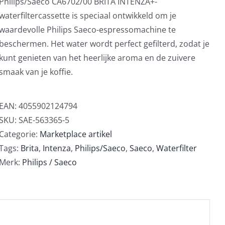
Philips/Saeco CA6702/00 BRITA INTENZA+-
waterfiltercassette is speciaal ontwikkeld om je
waardevolle Philips Saeco-espressomachine te
beschermen. Het water wordt perfect gefilterd, zodat je
kunt genieten van het heerlijke aroma en de zuivere
smaak van je koffie.
EAN:
4055902124794
SKU:
SAE-563365-5
Categorie:
Marketplace artikel
Tags:
Brita
,
Intenza
,
Philips/Saeco
,
Saeco
,
Waterfilter
Merk:
Philips / Saeco