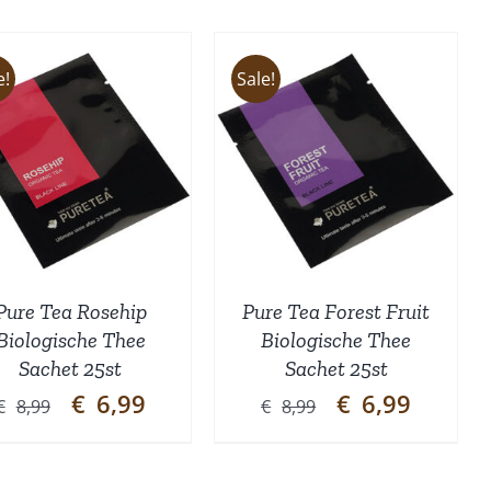
e!
Sale!
TOEVOEGEN AAN
WINKELWAGEN
/
DETAILS
Pure Tea Rosehip
Pure Tea Forest Fruit
Biologische Thee
Biologische Thee
Sachet 25st
Sachet 25st
Oorspronkelijke
Huidige
Oorspronkelijke
Huidige
€
6,99
€
6,99
€
8,99
€
8,99
prijs
prijs
prijs
prijs
was:
is:
was:
is:
€8,99.
€6,99.
€8,99.
€6,99.