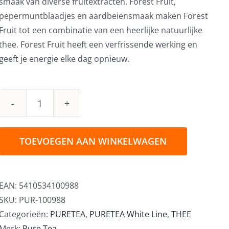
smaak van diverse fruitextracten. Forest Fruit,
pepermuntblaadjes en aardbeiensmaak maken Forest
Fruit tot een combinatie van een heerlijke natuurlijke
thee. Forest Fruit heeft een verfrissende werking en
geeft je energie elke dag opnieuw.
Pure
Tea
Forest
TOEVOEGEN AAN WINKELWAGEN
Fruit
Biologische
Thee
EAN:
5410534100988
36st
SKU:
PUR-100988
aantal
Categorieën:
PURETEA
,
PURETEA White Line
,
THEE
Merk:
Pure Tea