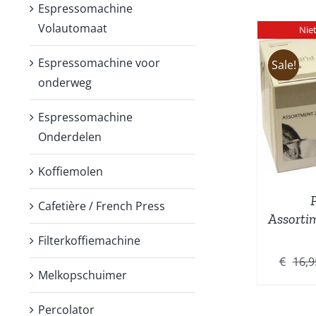
Espressomachine
Volautomaat
Nie
Espressomachine voor
Sale!
onderweg
DETAILS
W
Espressomachine
Onderdelen
Koffiemolen
Cafetière / French Press
Assorti
Filterkoffiemachine
€
16,9
Melkopschuimer
Percolator