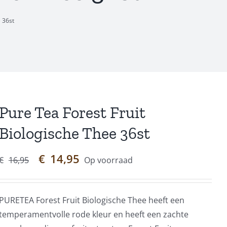
e 36st
Pure Tea Forest Fruit
Biologische Thee 36st
Oorspronkelijke
Huidige
€
14,95
€
16,95
Op voorraad
prijs
prijs
was:
is:
€16,95.
€14,95.
PURETEA Forest Fruit Biologische Thee heeft een
temperamentvolle rode kleur en heeft een zachte