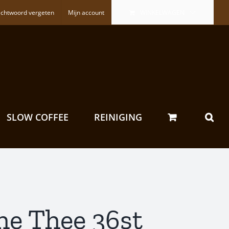
chtwoord vergeten
Mijn account
WINKELWAGEN
SLOW COFFEE
REINIGING
he Thee 36st