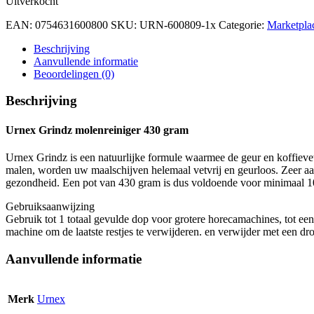
Uitverkocht
EAN:
0754631600800
SKU:
URN-600809-1x
Categorie:
Marketplac
Beschrijving
Aanvullende informatie
Beoordelingen (0)
Beschrijving
Urnex Grindz molenreiniger 430 gram
Urnex Grindz is een natuurlijke formule waarmee de geur en koffiev
malen, worden uw maalschijven helemaal vetvrij en geurloos. Zeer aan t
gezondheid. Een pot van 430 gram is dus voldoende voor minimaal 10
Gebruiksaanwijzing
Gebruik tot 1 totaal gevulde dop voor grotere horecamachines, tot e
machine om de laatste restjes te verwijderen. en verwijder met een dr
Aanvullende informatie
Merk
Urnex