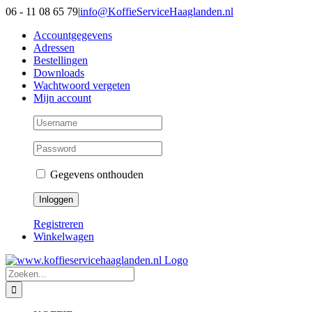
Ga
06 - 11 08 65 79
|
info@KoffieServiceHaaglanden.nl
naar
Accountgegevens
inhoud
Adressen
Bestellingen
Downloads
Wachtwoord vergeten
Mijn account
Gegevens onthouden
Registreren
Winkelwagen
Zoeken
naar: