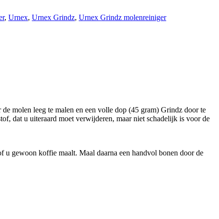
er
,
Urnex
,
Urnex Grindz
,
Urnex Grindz molenreiniger
 de molen leeg te malen en een volle dop (45 gram) Grindz door te
tof, dat u uiteraard moet verwijderen, maar niet schadelijk is voor de
lsof u gewoon koffie maalt. Maal daarna een handvol bonen door de