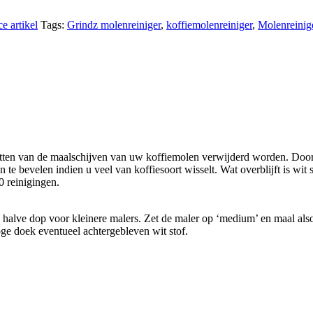
e artikel
Tags:
Grindz molenreiniger
,
koffiemolenreiniger
,
Molenreinig
etten van de maalschijven van uw koffiemolen verwijderd worden. Door
e bevelen indien u veel van koffiesoort wisselt. Wat overblijft is wit s
 reinigingen.
en halve dop voor kleinere malers. Zet de maler op ‘medium’ en maal a
oge doek eventueel achtergebleven wit stof.