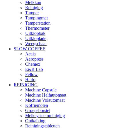
Melkkan
Reiniging
Tamper
Tampingmat
Tamperstation
Thermometer
Uitklopbak
Uitkloplade
Weegschaal
SLOW COFFEE
Acaia
Aeropress
Chemex
E&B Lab
Fellow
Hario
REINIGING
Machine Capsule
Machine Halfautomaat
Machine Volautomaat
Koffiemolen
Groepsborstel
Melksysteemreiniging
Ontkalking
Reinigingstabletten