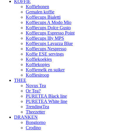
KOFFIE
Koffiebonen
Gemalen koffie
Koffiecups Bialetti
Koffiecups A Modo Mio
Koffiecups Dolce Gusto
Koffiecups Espresso Point
Koffiecups Illy MPS
Koffiecups Lavazza Blue
Koffiecups Nespresso
Koffie ESE servings
Koffiekoekjes
Koffiekopjes
Koffiemelk en suiker
Koffiesiroop
THEE
Novus Tea
Or Tea?
PURETEA Black line
PURETEA White line
TrendingTea
Theezetter
DRANKEN
Bongiorno
Crodino