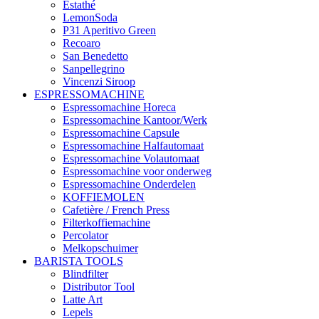
Estathé
LemonSoda
P31 Aperitivo Green
Recoaro
San Benedetto
Sanpellegrino
Vincenzi Siroop
ESPRESSOMACHINE
Espressomachine Horeca
Espressomachine Kantoor/Werk
Espressomachine Capsule
Espressomachine Halfautomaat
Espressomachine Volautomaat
Espressomachine voor onderweg
Espressomachine Onderdelen
KOFFIEMOLEN
Cafetière / French Press
Filterkoffiemachine
Percolator
Melkopschuimer
BARISTA TOOLS
Blindfilter
Distributor Tool
Latte Art
Lepels