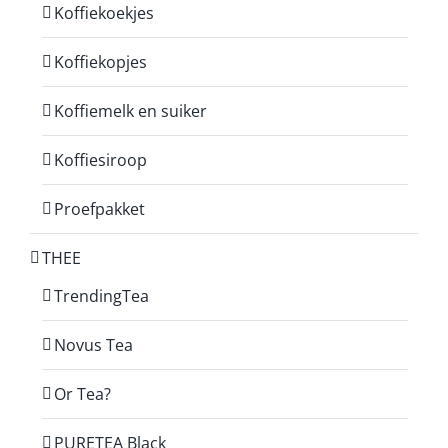
Koffiekoekjes
Koffiekopjes
Koffiemelk en suiker
Koffiesiroop
Proefpakket
THEE
TrendingTea
Novus Tea
Or Tea?
PURETEA Black