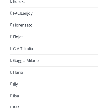
Eureka
FACILenjoy
Fiorenzato
Flojet
G.A.T. Italia
Gaggia Milano
Hario
Illy
Ilsa
IMS