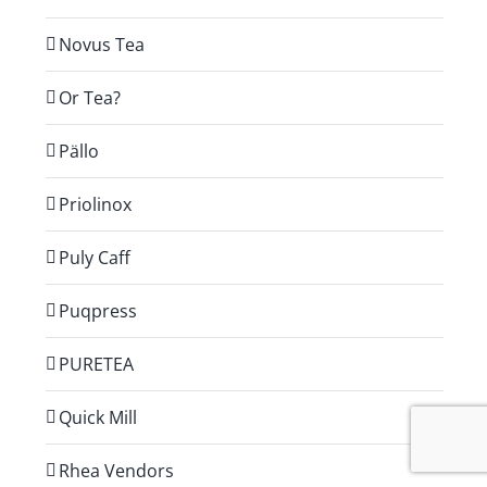
Novus Tea
Or Tea?
Pällo
Priolinox
Puly Caff
Puqpress
PURETEA
Quick Mill
Rhea Vendors