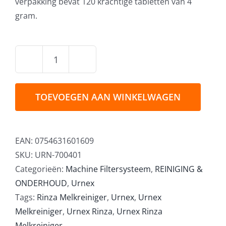
verpakking bevat 120 krachtige tabletten van 4
gram.
Urnex
TABZ
Z61
TOEVOEGEN AAN WINKELWAGEN
Reinigingstabletten
voor
Filterkoffieapparaten
EAN:
0754631601609
-
SKU:
URN-700401
120
Categorieën:
Machine Filtersysteem
,
REINIGING &
x
ONDERHOUD
,
Urnex
4gr
Tags:
Rinza Melkreiniger
,
Urnex
,
Urnex
aantal
Melkreiniger
,
Urnex Rinza
,
Urnex Rinza
Melkreiniger