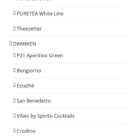
PURETEA White Line
Theezetter
DRANKEN
P31 Aperitivo Green
Bongiorno
Estathé
San Benedetto
Vibes by Spirito Cocktails
Crodino