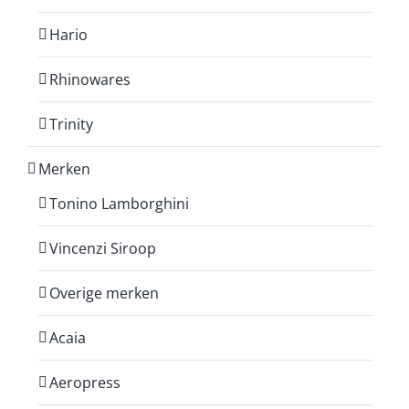
Hario
Rhinowares
Trinity
Merken
Tonino Lamborghini
Vincenzi Siroop
Overige merken
Acaia
Aeropress