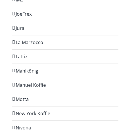
JoeFrex
Jura
La Marzocco
Lattiz
Mahlkönig
Manuel Koffie
Motta
New York Koffie
Nivona