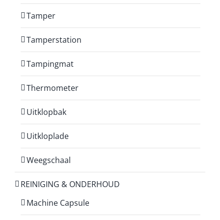
Tamper
Tamperstation
Tampingmat
Thermometer
Uitklopbak
Uitkloplade
Weegschaal
REINIGING & ONDERHOUD
Machine Capsule