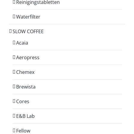
Reinigingstabletten
Waterfilter
SLOW COFFEE
Acaia
Aeropress
Chemex
Brewista
Cores
E&B Lab
Fellow