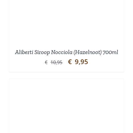
Aliberti Siroop Nocciola (Hazelnoot) 700ml
Oorspronkelijke
Huidige
€
9,95
€
10,95
prijs
prijs
was:
is:
€10,95.
€9,95.