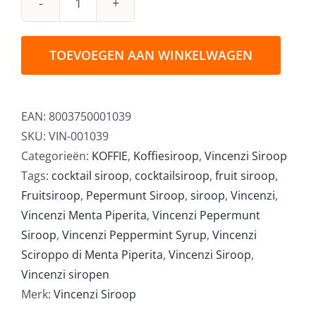
Vincenzi
Menta
Verde
TOEVOEGEN AAN WINKELWAGEN
(Groene
Pepermunt)
Siroop
EAN:
8003750001039
700ml
SKU:
VIN-001039
aantal
Categorieën:
KOFFIE
,
Koffiesiroop
,
Vincenzi Siroop
Tags:
cocktail siroop
,
cocktailsiroop
,
fruit siroop
,
Fruitsiroop
,
Pepermunt Siroop
,
siroop
,
Vincenzi
,
Vincenzi Menta Piperita
,
Vincenzi Pepermunt
Siroop
,
Vincenzi Peppermint Syrup
,
Vincenzi
Sciroppo di Menta Piperita
,
Vincenzi Siroop
,
Vincenzi siropen
Merk:
Vincenzi Siroop