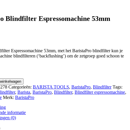
ro Blindfilter Espressomachine 53mm
dfilter Espressomachine 53mm, met het BaristaPro blindfilter kun je
chine blindfilteren (‘backflushing’) om de zetgroep goed schoon te
 winkelwagen
278
Categorieën:
BARISTA TOOLS
,
BaristaPro
,
Blindfilter
Tags:
ne
ndfilter
,
Barista
,
BaristaPro
,
Blindfilter
,
Blindfilter espressomachine
,
e
Merk:
BaristaPro
ing
nde informatie
ingen (0)
g