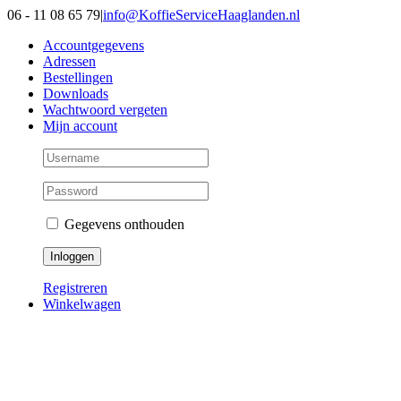
Ga
06 - 11 08 65 79
|
info@KoffieServiceHaaglanden.nl
naar
Accountgegevens
inhoud
Adressen
Bestellingen
Downloads
Wachtwoord vergeten
Mijn account
Gegevens onthouden
Registreren
Winkelwagen