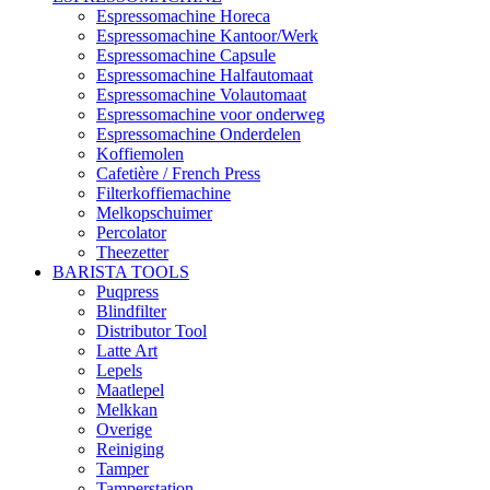
Espressomachine Horeca
Espressomachine Kantoor/Werk
Espressomachine Capsule
Espressomachine Halfautomaat
Espressomachine Volautomaat
Espressomachine voor onderweg
Espressomachine Onderdelen
Koffiemolen
Cafetière / French Press
Filterkoffiemachine
Melkopschuimer
Percolator
Theezetter
BARISTA TOOLS
Puqpress
Blindfilter
Distributor Tool
Latte Art
Lepels
Maatlepel
Melkkan
Overige
Reiniging
Tamper
Tamperstation