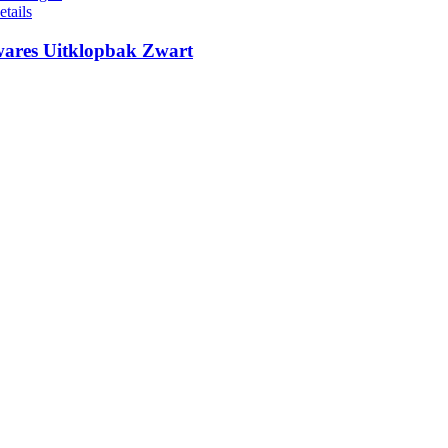
etails
ares Uitklopbak Zwart