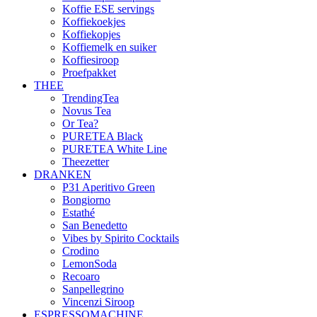
Koffie ESE servings
Koffiekoekjes
Koffiekopjes
Koffiemelk en suiker
Koffiesiroop
Proefpakket
THEE
TrendingTea
Novus Tea
Or Tea?
PURETEA Black
PURETEA White Line
Theezetter
DRANKEN
P31 Aperitivo Green
Bongiorno
Estathé
San Benedetto
Vibes by Spirito Cocktails
Crodino
LemonSoda
Recoaro
Sanpellegrino
Vincenzi Siroop
ESPRESSOMACHINE