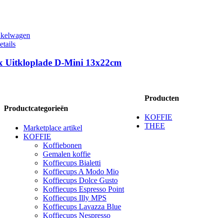
nkelwagen
etails
x Uitkloplade D-Mini 13x22cm
Producten
Productcategorieën
KOFFIE
THEE
Marketplace artikel
KOFFIE
Koffiebonen
Gemalen koffie
Koffiecups Bialetti
Koffiecups A Modo Mio
Koffiecups Dolce Gusto
Koffiecups Espresso Point
Koffiecups Illy MPS
Koffiecups Lavazza Blue
Koffiecups Nespresso