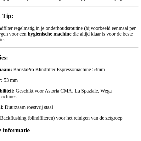
a Tip:
ndfilter regelmatig in je onderhoudsroutine (bijvoorbeeld eenmaal per
rgen voor een
hygienische machine
die altijd klaar is voor de beste
ie.
ies:
naam:
BaristaPro Blindfilter Espressomachine 53mm
r:
53 mm
liteit:
Geschikt voor Astoria CMA, La Spaziale, Wega
machines
l:
Duurzaam roestvrij staal
Backflushing (blindfilteren) voor het reinigen van de zetgroep
 informatie