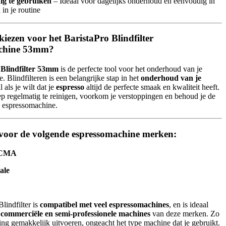
g te gebruiken
– Ideaal voor dagelijks onderhoud en eenvoudig in
 in je routine
ezen voor het BaristaPro Blindfilter
chine 53mm?
 Blindfilter 53mm
is de perfecte tool voor het onderhoud van je
 Blindfilteren is een belangrijke stap in het
onderhoud van je
l als je wilt dat je
espresso
altijd de perfecte smaak en kwaliteit heeft.
p regelmatig te reinigen, voorkom je verstoppingen en behoud je de
je espressomachine.
voor de volgende espressomachine merken:
 CMA
ale
lindfilter is
compatibel met veel espressomachines
, en is ideaal
 commerciële en semi-professionele machines
van deze merken. Zo
ging gemakkelijk uitvoeren, ongeacht het type machine dat je gebruikt.