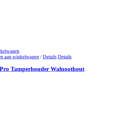
nkelwagen
n aan winkelwagen
/
Details
Details
aPro Tamperhouder Walnoothout