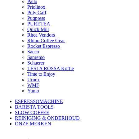
Pällo
Priolinox
Puly Caff
Puqpress
PURETEA
Quick Mill
Rhea Vendors
Rhino Coffee Gear
Rocket Espresso
Saeco
Sanremo
Schaerer
TESTA ROSSA Koffie
Time to Enjoy
Urnex
WMF
Yunio
ESPRESSOMACHINE
BARISTA TOOLS
SLOW COFFEE
REINIGING & ONDERHOUD
ONZE MERKEN