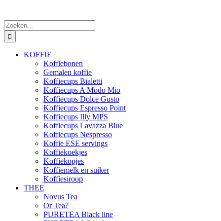
Zoeken
naar:
KOFFIE
Koffiebonen
Gemalen koffie
Koffiecups Bialetti
Koffiecups A Modo Mio
Koffiecups Dolce Gusto
Koffiecups Espresso Point
Koffiecups Illy MPS
Koffiecups Lavazza Blue
Koffiecups Nespresso
Koffie ESE servings
Koffiekoekjes
Koffiekopjes
Koffiemelk en suiker
Koffiesiroop
THEE
Novus Tea
Or Tea?
PURETEA Black line