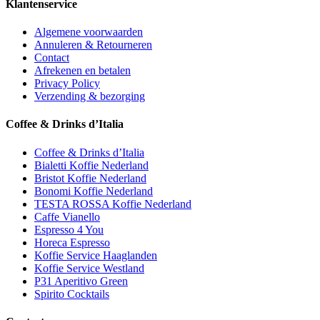
Klantenservice
Algemene voorwaarden
Annuleren & Retourneren
Contact
Afrekenen en betalen
Privacy Policy
Verzending & bezorging
Coffee & Drinks d’Italia
Coffee & Drinks d’Italia
Bialetti Koffie Nederland
Bristot Koffie Nederland
Bonomi Koffie Nederland
TESTA ROSSA Koffie Nederland
Caffe Vianello
Espresso 4 You
Horeca Espresso
Koffie Service Haaglanden
Koffie Service Westland
P31 Aperitivo Green
Spirito Cocktails