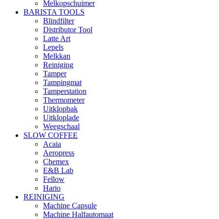
Melkopschuimer
BARISTA TOOLS
Blindfilter
Distributor Tool
Latte Art
Lepels
Melkkan
Reiniging
Tamper
Tampingmat
Tamperstation
Thermometer
Uitklopbak
Uitkloplade
Weegschaal
SLOW COFFEE
Acaia
Aeropress
Chemex
E&B Lab
Fellow
Hario
REINIGING
Machine Capsule
Machine Halfautomaat