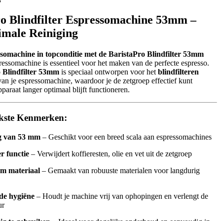
o Blindfilter Espressomachine 53mm –
imale Reiniging
somachine in topconditie met de BaristaPro Blindfilter 53mm
essomachine is essentieel voor het maken van de perfecte espresso.
 Blindfilter 53mm
is speciaal ontworpen voor het
blindfilteren
van je espressomachine, waardoor je de zetgroep effectief kunt
pparaat langer optimaal blijft functioneren.
jkste Kenmerken:
g van 53 mm
– Geschikt voor een breed scala aan espressomachines
er functie
– Verwijdert koffieresten, olie en vet uit de zetgroep
m materiaal
– Gemaakt van robuuste materialen voor langdurig
de hygiëne
– Houdt je machine vrij van ophopingen en verlengt de
ur