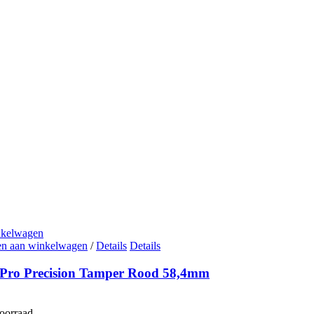
nkelwagen
n aan winkelwagen
/
Details
Details
aPro Precision Tamper Rood 58,4mm
voorraad