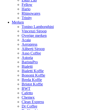
E&B Lab
Fellow
Hario
Rhinowares
Trinity
Merken
Tonino Lamborghini
Vincenzi Siroop
Overige merken
Acaia
Aeropress
Aliberti Siroop
Asso Coffee
Astoria
BaristaPro
Bialetti
Bialetti Koffie
Bonomi Koffie
Breda Koffie
Bristot Koffie
BWT
Cafetto
Chemex
Clean Express
Dr Coffee