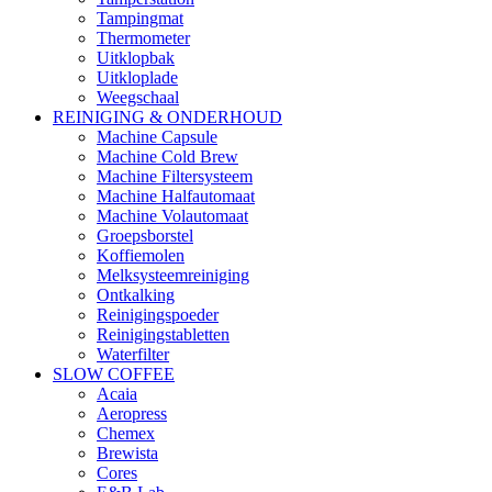
Tampingmat
Thermometer
Uitklopbak
Uitkloplade
Weegschaal
REINIGING & ONDERHOUD
Machine Capsule
Machine Cold Brew
Machine Filtersysteem
Machine Halfautomaat
Machine Volautomaat
Groepsborstel
Koffiemolen
Melksysteemreiniging
Ontkalking
Reinigingspoeder
Reinigingstabletten
Waterfilter
SLOW COFFEE
Acaia
Aeropress
Chemex
Brewista
Cores