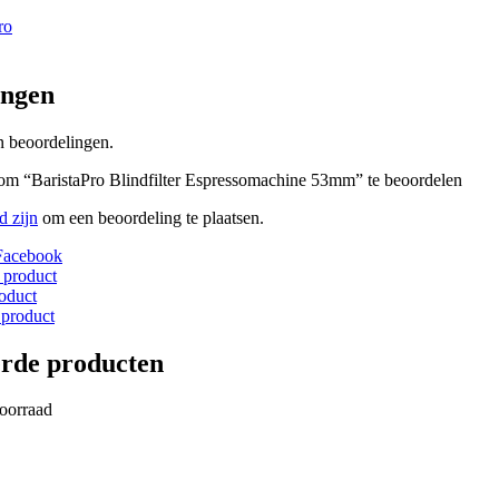
ro
ingen
n beoordelingen.
 om “BaristaPro Blindfilter Espressomachine 53mm” te beoordelen
d zijn
om een beoordeling te plaatsen.
Facebook
 product
roduct
 product
erde producten
voorraad