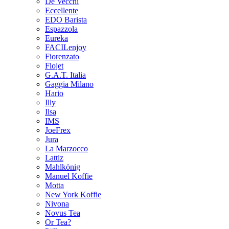
De Vecchi
Eccellente
EDO Barista
Espazzola
Eureka
FACILenjoy
Fiorenzato
Flojet
G.A.T. Italia
Gaggia Milano
Hario
Illy
Ilsa
IMS
JoeFrex
Jura
La Marzocco
Lattiz
Mahlkönig
Manuel Koffie
Motta
New York Koffie
Nivona
Novus Tea
Or Tea?