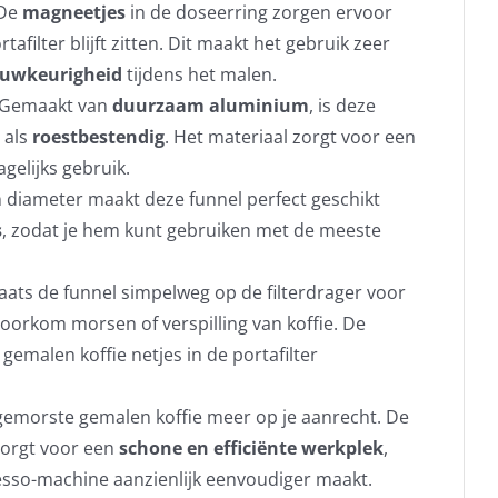
 De
magneetjes
in de doseerring zorgen ervoor
tafilter blijft zitten. Dit maakt het gebruik zeer
uwkeurigheid
tijdens het malen.
 Gemaakt van
duurzaam aluminium
, is deze
 als
roestbestendig
. Het materiaal zorgt voor een
agelijks gebruik.
m
diameter maakt deze funnel perfect geschikt
s
, zodat je hem kunt gebruiken met de meeste
laats de funnel simpelweg op de filterdrager voor
voorkom morsen of verspilling van koffie. De
 gemalen koffie netjes in de portafilter
gemorste gemalen koffie meer op je aanrecht. De
orgt voor een
schone en efficiënte werkplek
,
esso-machine aanzienlijk eenvoudiger maakt.