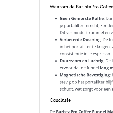
Waarom de BaristaPro Coffe
Geen Gemorste Koffie
: Dan
je portafilter terecht, zond
Dit vermindert rommel en ve
Verbeterde Dosering
: De f
in het portafilter te krijgen
consistentie in je espresso.
Duurzaam en Luchtig
: De 
ervoor dat de funnel
lang 
Magnetische Bevestiging
:
stevig op het portafilter blij
schudt, wat zorgt voor een
Conclusie
De
BaristaPro Coffee Funnel M