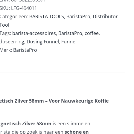
aantal
SKU:
LFG-494011
Categorieën:
BARISTA TOOLS
,
BaristaPro
,
Distributor
Tool
Tags:
barista-accessoires
,
BaristaPro
,
coffee
,
doseerring
,
Dosing Funnel
,
Funnel
Merk:
BaristaPro
etisch Zilver 58mm – Voor Nauwkeurige Koffie
agnetisch Zilver 58mm
is een slimme en
rista die op zoek is naar een
schone en