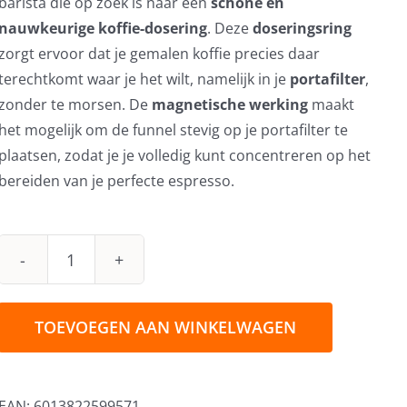
barista die op zoek is naar een
schone en
nauwkeurige koffie-dosering
. Deze
doseringsring
zorgt ervoor dat je gemalen koffie precies daar
terechtkomt waar je het wilt, namelijk in je
portafilter
,
zonder te morsen. De
magnetische werking
maakt
het mogelijk om de funnel stevig op je portafilter te
plaatsen, zodat je je volledig kunt concentreren op het
bereiden van je perfecte espresso.
BaristaPro
Coffee
Funnel
TOEVOEGEN AAN WINKELWAGEN
Magnetisch
Zilver
58mm
EAN:
6013822599571