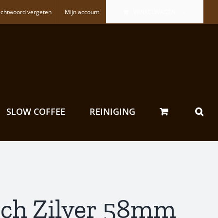
chtwoord vergeten
Mijn account
WINKELWAGEN
SLOW COFFEE
REINIGING
sch Zilver 58mm