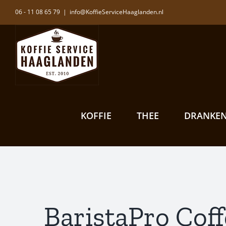
Ga
06 - 11 08 65 79
|
info@KoffieServiceHaaglanden.nl
naar
inhoud
KOFFIE
THEE
DRANKE
BaristaPro Cof