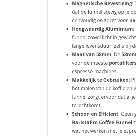
Magnetische Bevestiging
:
dat de funnel stevig op je por
eenvoudig en zorgt voor
na
Hoogwaardig Aluminium
:
funnel zowel licht in gewicht
lange levensduur, zelfs bij d
Maat van 58mm
: De
58m
voor de meeste
portafilter
espresso-machines.
Makkelijk te Gebruiken
: P
het malen van de koffie en 
funnel zorgt ervoor dat al je
terechtkomt.
Schoon en Efficient
: Geen 
BaristaPro Coffee Funnel
z
wat het werken met je espr