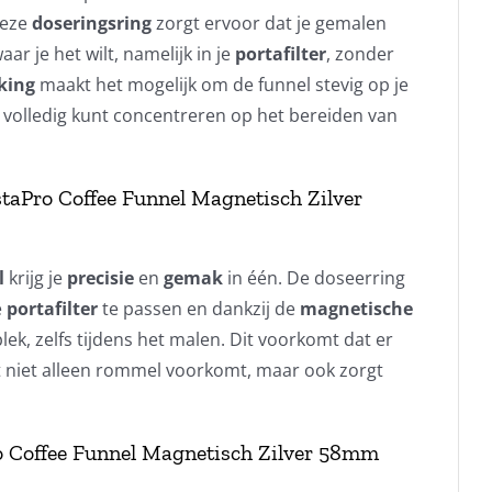
Deze
doseringsring
zorgt ervoor dat je gemalen
ar je het wilt, namelijk in je
portafilter
, zonder
king
maakt het mogelijk om de funnel stevig op je
je volledig kunt concentreren op het bereiden van
taPro Coffee Funnel Magnetisch Zilver
l
krijg je
precisie
en
gemak
in één. De doseerring
e
portafilter
te passen en dankzij de
magnetische
 plek, zelfs tijdens het malen. Dit voorkomt dat er
 wat niet alleen rommel voorkomt, maar ook zorgt
o Coffee Funnel Magnetisch Zilver 58mm