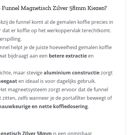
e Funnel Magnetisch Zilver 58mm Kiezen?
kzij de funnel komt al de gemalen koffie precies in
er dat er koffie op het werkoppervlak terechtkomt.
rspilling.
unnel helpt je de juiste hoeveelheid gemalen koffie
, wat bijdraagt aan een
betere extractie
en
lichte, maar stevige
aluminium constructie
zorgt
meegaat
en ideaal is voor dagelijks gebruik.
 Het magneetsysteem zorgt ervoor dat de funnel
ft zitten, zelfs wanneer je de portafilter beweegt of
nauwkeurige en nette koffiedosering
.
agnetisch Zilver 58mm
is een onmisbaar