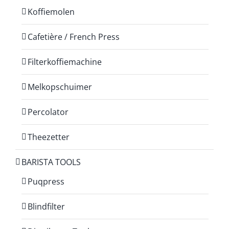
Koffiemolen
Cafetière / French Press
Filterkoffiemachine
Melkopschuimer
Percolator
Theezetter
BARISTA TOOLS
Puqpress
Blindfilter