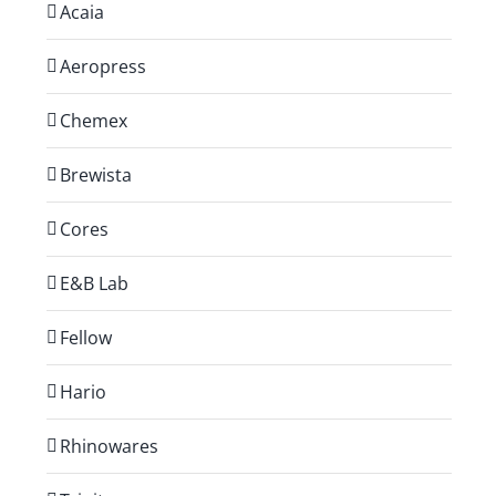
Acaia
Aeropress
Chemex
Brewista
Cores
E&B Lab
Fellow
Hario
Rhinowares