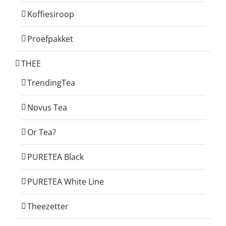
Koffiesiroop
Proefpakket
THEE
TrendingTea
Novus Tea
Or Tea?
PURETEA Black
PURETEA White Line
Theezetter