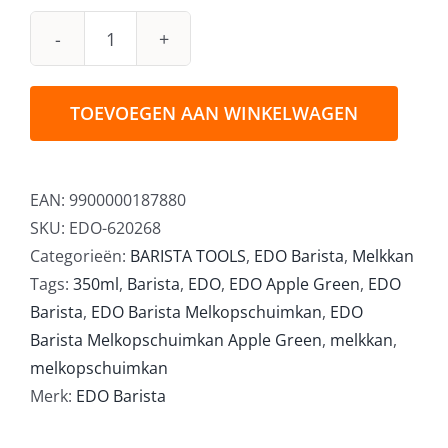
EDO
Barista
Melkopschuimkan
TOEVOEGEN AAN WINKELWAGEN
Apple
Green
350ml
EAN:
9900000187880
aantal
SKU:
EDO-620268
Categorieën:
BARISTA TOOLS
,
EDO Barista
,
Melkkan
Tags:
350ml
,
Barista
,
EDO
,
EDO Apple Green
,
EDO
Barista
,
EDO Barista Melkopschuimkan
,
EDO
Barista Melkopschuimkan Apple Green
,
melkkan
,
melkopschuimkan
Merk:
EDO Barista