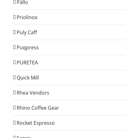
Pällo
Priolinox
Puly Caff
Puqpress
PURETEA
Quick Mill
Rhea Vendors
Rhino Coffee Gear
Rocket Espresso