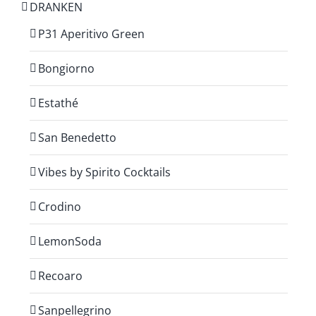
DRANKEN
P31 Aperitivo Green
Bongiorno
Estathé
San Benedetto
Vibes by Spirito Cocktails
Crodino
LemonSoda
Recoaro
Sanpellegrino