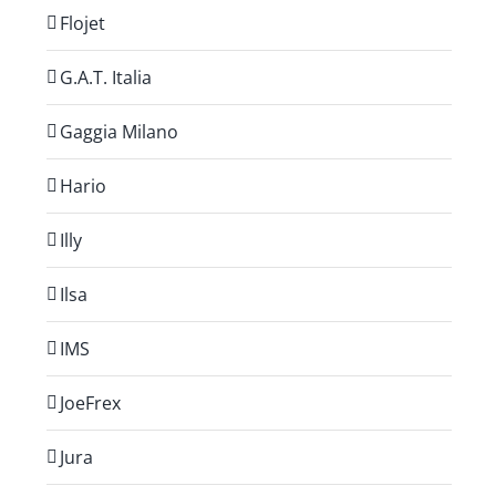
Flojet
G.A.T. Italia
Gaggia Milano
Hario
Illy
Ilsa
IMS
JoeFrex
Jura