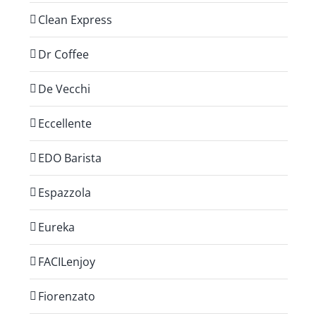
Clean Express
Dr Coffee
De Vecchi
Eccellente
EDO Barista
Espazzola
Eureka
FACILenjoy
Fiorenzato