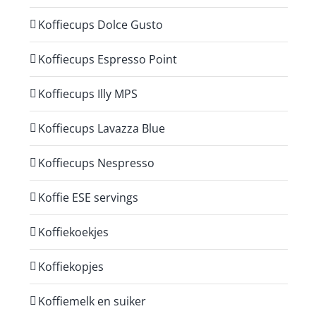
Koffiecups Dolce Gusto
Koffiecups Espresso Point
Koffiecups Illy MPS
Koffiecups Lavazza Blue
Koffiecups Nespresso
Koffie ESE servings
Koffiekoekjes
Koffiekopjes
Koffiemelk en suiker