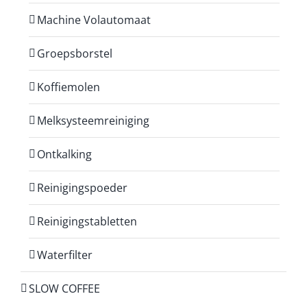
Machine Volautomaat
Groepsborstel
Koffiemolen
Melksysteemreiniging
Ontkalking
Reinigingspoeder
Reinigingstabletten
Waterfilter
SLOW COFFEE