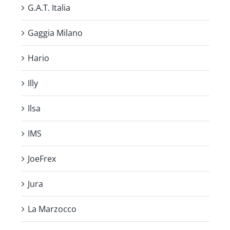
G.A.T. Italia
Gaggia Milano
Hario
Illy
Ilsa
IMS
JoeFrex
Jura
La Marzocco