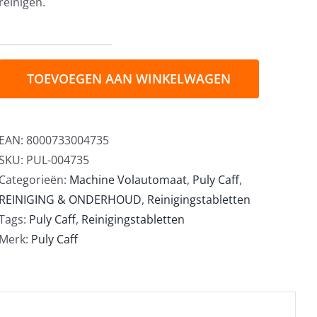
reinigen.
Puly
Caff
TOEVOEGEN AAN WINKELWAGEN
Reinigingstabletten
100
x
EAN:
8000733004735
1,00gr
SKU:
PUL-004735
aantal
Categorieën:
Machine Volautomaat
,
Puly Caff
,
REINIGING & ONDERHOUD
,
Reinigingstabletten
Tags:
Puly Caff
,
Reinigingstabletten
Merk:
Puly Caff