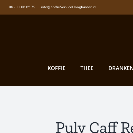
Ga
06 - 11 08 65 79
|
info@KoffieServiceHaaglanden.nl
naar
inhoud
KOFFIE
THEE
DRANKE
Puly Caff R