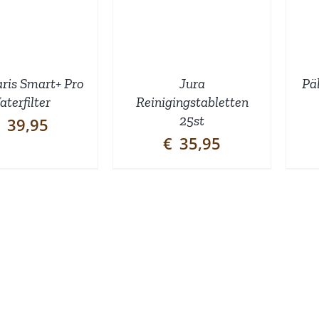
aris Smart+ Pro
Jura
Pä
terfilter
Reinigingstabletten
25st
39,95
€
35,95