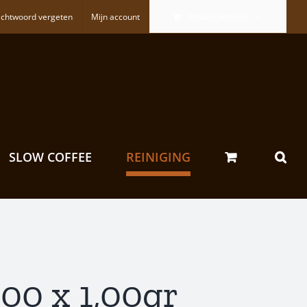
chtwoord vergeten
Mijn account
WINKELWAGEN
SLOW COFFEE
REINIGING
100 x 1,00gr