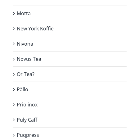
Motta
New York Koffie
Nivona
Novus Tea
Or Tea?
Pällo
Priolinox
Puly Caff
Puqpress