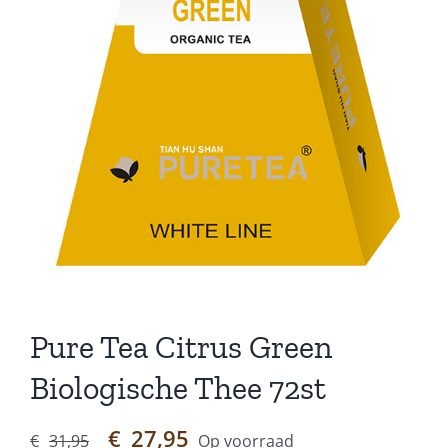
Pure Tea Citrus Green
Biologische Thee 72st
Oorspronkelijke
Huidige
€
27,95
€
31,95
Op voorraad