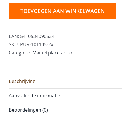
Tea
Citrus
TOEVOEGEN AAN WINKELWAGEN
Green
Biologische
Thee
EAN:
5410534090524
72st
SKU:
PUR-101145-2x
aantal
Categorie:
Marketplace artikel
Beschrijving
Aanvullende informatie
Beoordelingen (0)