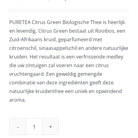
prijs
prijs
was:
is:
€31,95.
€27,95.
PURETEA Citrus Green Biologische Thee is heerlijk
en levendig. Citrus Green bestaat uit Rooibos, een
Zuid-Afrikaans kruid, geparfumeerd met
citroenschil, sinaasappelschil en andere natuurlijke
kruiden. Het resultaat is een verfrissende medley
die uw zintuigen zal voeren naar een citrus
vruchtengaard. Een geweldig gemengde
combinatie van deze ingrediënten geeft deze
natuurlijke kruidenthee een uniek en opwindend
aroma.
Pure