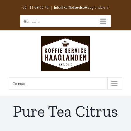
Ga
06 - 11 08 65 79
|
info@KoffieServiceHaaglanden.nl
naar
inhoud
Ga naar...
Ga naar...
Pure Tea Citrus