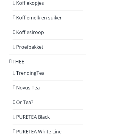
Koffiekopjes
Koffiemelk en suiker
Koffiesiroop
Proefpakket
THEE
TrendingTea
Novus Tea
Or Tea?
PURETEA Black
PURETEA White Line