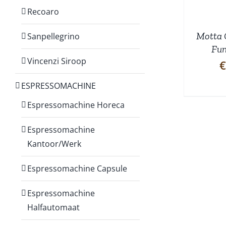
Recoaro
Motta 
Sanpellegrino
Fu
Vincenzi Siroop
€
ESPRESSOMACHINE
Espressomachine Horeca
Espressomachine
Kantoor/Werk
Espressomachine Capsule
Espressomachine
Halfautomaat