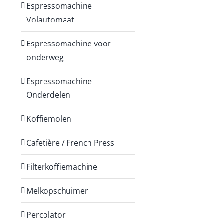
Espressomachine
Volautomaat
Espressomachine voor
onderweg
Espressomachine
Onderdelen
Koffiemolen
Cafetière / French Press
Filterkoffiemachine
Melkopschuimer
Percolator