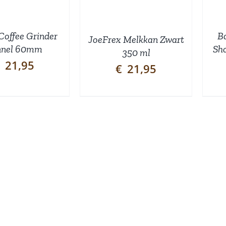
Coffee Grinder
B
JoeFrex Melkkan Zwart
nnel 60mm
Sho
350 ml
21,95
€
21,95