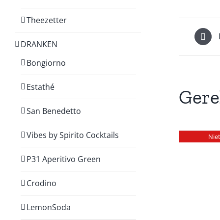
Theezetter
DRANKEN
Bongiorno
Estathé
Gere
San Benedetto
Vibes by Spirito Cocktails
Nie
P31 Aperitivo Green
Crodino
DETAILS
W
LemonSoda