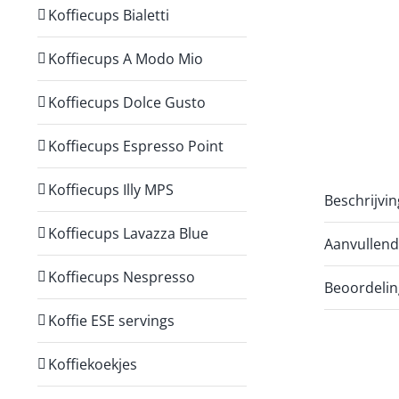
Koffiecups Bialetti
Koffiecups A Modo Mio
Koffiecups Dolce Gusto
Koffiecups Espresso Point
Koffiecups Illy MPS
Beschrijvin
Koffiecups Lavazza Blue
Aanvullend
Koffiecups Nespresso
Beoordelin
Koffie ESE servings
Koffiekoekjes