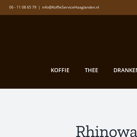
Ga
06 - 11 08 65 79
|
info@KoffieServiceHaaglanden.nl
naar
inhoud
KOFFIE
THEE
DRANKE
Rhinowa