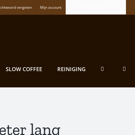
WINKELWAGEN
chtwoord vergeten
Mijn account
SLOW COFFEE
REINIGING
ter lang