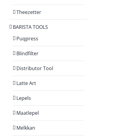
Theezetter
BARISTA TOOLS
Puqpress
Blindfilter
Distributor Tool
Latte Art
Lepels
Maatlepel
Melkkan