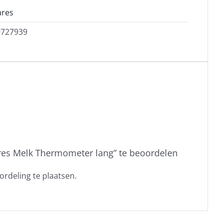
ares
9727939
es Melk Thermometer lang” te beoordelen
rdeling te plaatsen.