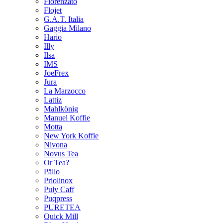
Fiorenzato
Flojet
G.A.T. Italia
Gaggia Milano
Hario
Illy
Ilsa
IMS
JoeFrex
Jura
La Marzocco
Lattiz
Mahlkönig
Manuel Koffie
Motta
New York Koffie
Nivona
Novus Tea
Or Tea?
Pällo
Priolinox
Puly Caff
Puqpress
PURETEA
Quick Mill