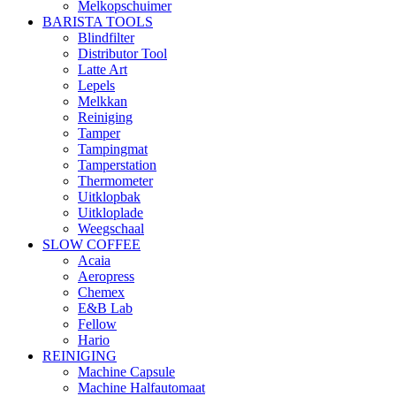
Melkopschuimer
BARISTA TOOLS
Blindfilter
Distributor Tool
Latte Art
Lepels
Melkkan
Reiniging
Tamper
Tampingmat
Tamperstation
Thermometer
Uitklopbak
Uitkloplade
Weegschaal
SLOW COFFEE
Acaia
Aeropress
Chemex
E&B Lab
Fellow
Hario
REINIGING
Machine Capsule
Machine Halfautomaat