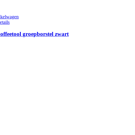
nkelwagen
etails
offeetool groepborstel zwart