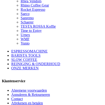
Rhea Vendors
Rhino Coffee Gear
Rocket Espresso
Saeco
Sanremo
Schaerer
TESTA ROSSA Koffie
Time to Enjoy
Urnex
WMF
Yunio
ESPRESSOMACHINE
BARISTA TOOLS
SLOW COFFEE
REINIGING & ONDERHOUD
ONZE MERKEN
Klantenservice
Algemene voorwaarden
Annuleren & Retourneren
Contact
Afrekenen en betalen