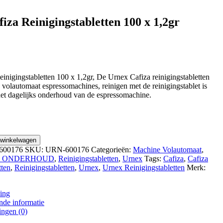
iza Reinigingstabletten 100 x 1,2gr
inigingstabletten 100 x 1,2gr, De Urnex Cafiza reinigingstabletten
n volautomaat espressomachines, reinigen met de reinigingstablet is
et dagelijks onderhoud van de espressomachine.
 winkelwagen
tten
600176
SKU:
URN-600176
Categorieën:
Machine Volautomaat
,
& ONDERHOUD
,
Reinigingstabletten
,
Urnex
Tags:
Cafiza
,
Cafiza
tten
,
Reinigingstabletten
,
Urnex
,
Urnex Reinigingstabletten
Merk:
ing
nde informatie
ingen (0)