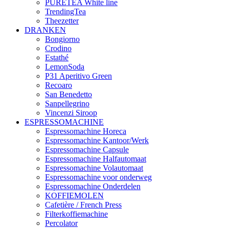
PURETEA White line
TrendingTea
Theezetter
DRANKEN
Bongiorno
Crodino
Estathé
LemonSoda
P31 Aperitivo Green
Recoaro
San Benedetto
Sanpellegrino
Vincenzi Siroop
ESPRESSOMACHINE
Espressomachine Horeca
Espressomachine Kantoor/Werk
Espressomachine Capsule
Espressomachine Halfautomaat
Espressomachine Volautomaat
Espressomachine voor onderweg
Espressomachine Onderdelen
KOFFIEMOLEN
Cafetière / French Press
Filterkoffiemachine
Percolator