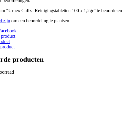
n beoordelingen.
om “Urnex Cafiza Reinigingstabletten 100 x 1,2gr” te beoordelen
d zijn
om een beoordeling te plaatsen.
Facebook
 product
roduct
 product
erde producten
voorraad