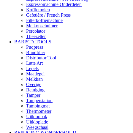
Espressomachine Onderdelen
Koffiemolen
Cafetière / French Press
Filterkoffiemachine
Melkopschuimer
Percolator
Theezetter
BARISTA TOOLS
Puqpress
Blindfilter
Distributor Tool
Latte Art
Lepels
Maatlepel
Melkkan
Overige
Reiniging
Tamper
Tamperstation
Tampingmat
Thermometer
Uitklopbak
Uitkloplade
Weegschaal
REINIGING & ONDERHOUD