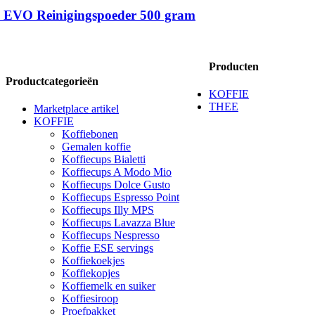
o EVO Reinigingspoeder 500 gram
Producten
Productcategorieën
KOFFIE
THEE
Marketplace artikel
KOFFIE
Koffiebonen
Gemalen koffie
Koffiecups Bialetti
Koffiecups A Modo Mio
Koffiecups Dolce Gusto
Koffiecups Espresso Point
Koffiecups Illy MPS
Koffiecups Lavazza Blue
Koffiecups Nespresso
Koffie ESE servings
Koffiekoekjes
Koffiekopjes
Koffiemelk en suiker
Koffiesiroop
Proefpakket