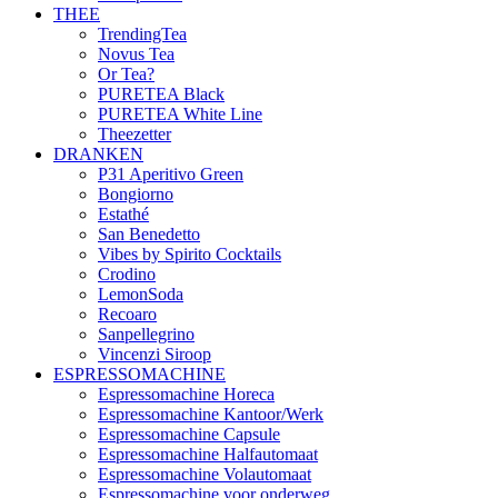
THEE
TrendingTea
Novus Tea
Or Tea?
PURETEA Black
PURETEA White Line
Theezetter
DRANKEN
P31 Aperitivo Green
Bongiorno
Estathé
San Benedetto
Vibes by Spirito Cocktails
Crodino
LemonSoda
Recoaro
Sanpellegrino
Vincenzi Siroop
ESPRESSOMACHINE
Espressomachine Horeca
Espressomachine Kantoor/Werk
Espressomachine Capsule
Espressomachine Halfautomaat
Espressomachine Volautomaat
Espressomachine voor onderweg