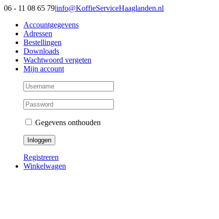
Ga
06 - 11 08 65 79
|
info@KoffieServiceHaaglanden.nl
naar
Accountgegevens
inhoud
Adressen
Bestellingen
Downloads
Wachtwoord vergeten
Mijn account
Gegevens onthouden
Registreren
Winkelwagen