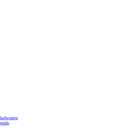
nkelwagen
etails