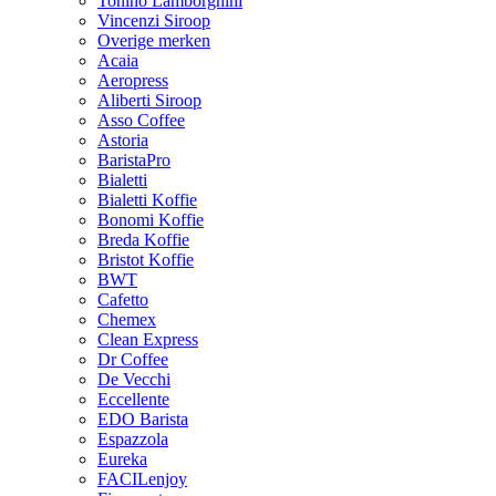
Tonino Lamborghini
Vincenzi Siroop
Overige merken
Acaia
Aeropress
Aliberti Siroop
Asso Coffee
Astoria
BaristaPro
Bialetti
Bialetti Koffie
Bonomi Koffie
Breda Koffie
Bristot Koffie
BWT
Cafetto
Chemex
Clean Express
Dr Coffee
De Vecchi
Eccellente
EDO Barista
Espazzola
Eureka
FACILenjoy