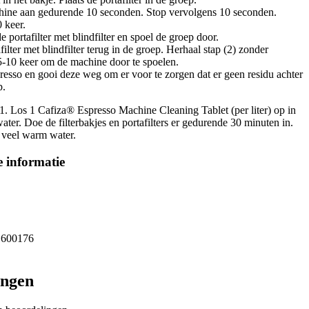
chine aan gedurende 10 seconden. Stop vervolgens 10 seconden.
 keer.
e portafilter met blindfilter en spoel de groep door.
afilter met blindfilter terug in de groep. Herhaal stap (2) zonder
5-10 keer om de machine door te spoelen.
presso en gooi deze weg om er voor te zorgen dat er geen residu achter
p.
1. Los 1 Cafiza® Espresso Machine Cleaning Tablet (per liter) op in
ter. Doe de filterbakjes en portafilters er gedurende 30 minuten in.
 veel warm water.
 informatie
1600176
ingen