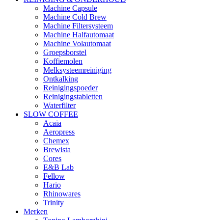
Machine Capsule
Machine Cold Brew
Machine Filtersysteem
Machine Halfautomaat
Machine Volautomaat
Groepsborstel
Koffiemolen
Melksysteemreiniging
Ontkalking
Reinigingspoeder
Reinigingstabletten
Waterfilter
SLOW COFFEE
Acaia
Aeropress
Chemex
Brewista
Cores
E&B Lab
Fellow
Hario
Rhinowares
Trinity
Merken