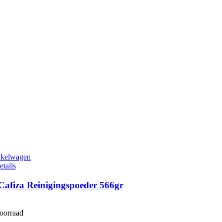
nkelwagen
etails
Cafiza Reinigingspoeder 566gr
voorraad