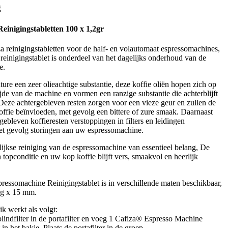
g
einigingstabletten 100 x 1,2gr
 reinigingstabletten voor de half- en volautomaat espressomachines,
 reinigingstablet is onderdeel van het dagelijks onderhoud van de
e.
ture een zeer olieachtige substantie, deze koffie oliën hopen zich op
jde van de machine en vormen een ranzige substantie die achterblijft
Deze achtergebleven resten zorgen voor een vieze geur en zullen de
ffie beïnvloeden, met gevolg een bittere of zure smaak. Daarnaast
gebleven koffieresten verstoppingen in filters en leidingen
et gevolg storingen aan uw espressomachine.
ijkse reiniging van de espressomachine van essentieel belang, De
n topconditie en uw kop koffie blijft vers, smaakvol en heerlijk
essomachine Reinigingstablet is in verschillende maten beschikbaar,
 g x 15 mm.
ik werkt als volgt:
blindfilter in de portafilter en voeg 1 Cafiza® Espresso Machine
in het bakje. Plaats de portafilter in de groep.