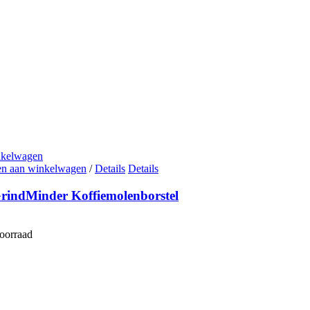
nkelwagen
n aan winkelwagen
/
Details
Details
GrindMinder Koffiemolenborstel
voorraad